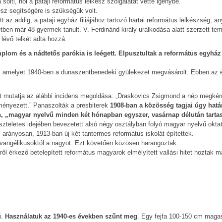
lti, hol a pataji református lelkész szolgálatát vette igénybe.
ész segítségére is szükségük volt.
az addig, a pataji egyház filiájához tartozó hartai református lelkészség, an
ben már 48 gyermek tanult. V. Ferdinánd király uralkodása alatt szerzett te
lévő telkét adta hozzá.
plom és a nádtetős parókia is leégett. Elpusztultak a református egyhá
t, amelyet 1940-ben a dunaszentbenedeki gyülekezet megvásárolt. Ebben az é
t mutatja az alábbi incidens megoldása: „Draskovics Zsigmond a nép megké
ményezett.” Panaszolták a presbiterek
1908-ban a közösség tagjai úgy hatá
yen, „magyar nyelvű minden két hónapban egyszer, vasárnap délután tarta
szteletes idejében bevezetett alsó négy osztályban folyó magyar nyelvű oktat
 arányosan, 1913-ban új két tantermes református iskolát építettek.
z evangélikusoktól a nagyot. Ezt követően közösen harangoztak.
l érkező betelepített református magyarok elmélyített vallási hitet hoztak m
i.
Használatuk az 1940-es években szűnt meg
. Egy fejfa 100-150 cm magas