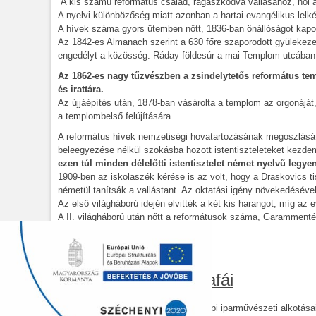
A kis számú református család, ragaszkodva vallásához, hol a so
A nyelvi különbözőség miatt azonban a hartai evangélikus lelk
A hívek száma gyors ütemben nőtt, 1836-ban önállóságot kapott 
Az 1842-es Almanach szerint a 630 főre szaporodott gyülekezet
engedélyt a közösség. Ráday földesúr a mai Templom utcában 
Az 1862-es nagy tűzvészben a zsindelytetős református tem
és irattára.
Az újjáépítés után, 1878-ban vásárolta a templom az orgonájá
a templombelső felújítására.
A református hívek nemzetiségi hovatartozásának megoszlásá
beleegyezése nélkül szokásba hozott istentiszteleteket kezde
ezen túl minden délelőtti istentisztelet német nyelvű leg
1909-ben az iskolaszék kérése is az volt, hogy a Draskovics ti
németül tanítsák a vallástant. Az oktatási igény növekedésével
Az első világháború idején elvitték a két kis harangot, míg a
A II. világháború után nőtt a reformátusok száma, Garammentérő
A reformátusok kopjafái
A helyi asztalos mesterek jelentős népi iparművészeti alkotása