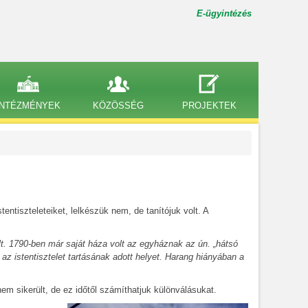
E-ügyintézés
INTÉZMÉNYEK
KÖZÖSSÉG
PROJEKTEK
entiszteleteiket, lelkészük nem, de tanítójuk volt. A
t. 1790-ben már saját háza volt az egyháznak az ún. „hátsó
az istentisztelet tartásának adott helyet. Harang hiányában a
nem sikerült, de ez időtől számíthatjuk különválásukat.