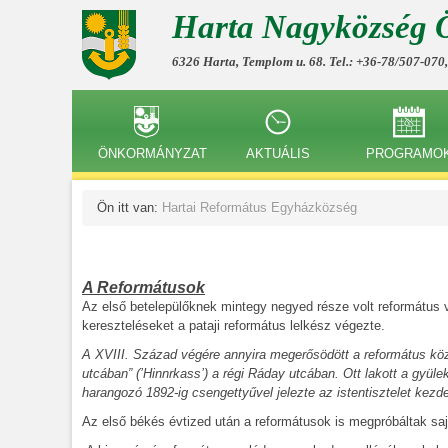
Harta Nagyközség 
6326 Harta, Templom u. 68. Tel.: +36-78/507-070
ÖNKORMÁNYZAT
AKTUÁLIS
PROGRAMO
Ön itt van:
Hartai Református Egyházközség
A Reformátusok
Az első betelepülőknek mintegy negyed része volt református val
kereszteléseket a pataji református lelkész végezte.
A XVIII. Század végére annyira megerősödött a református köz
utcában” (’Hinnrkass’) a régi Ráday utcában. Ott lakott a gyül
harangozó 1892-ig csengettyűvel jelezte az istentisztelet kezde
Az első békés évtized után a reformátusok is megpróbáltak saj