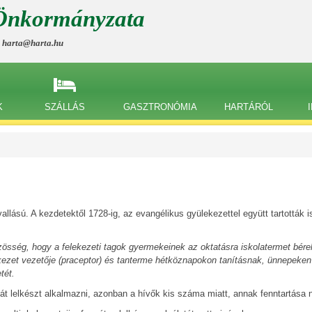
Önkormányzata
, harta@harta.hu
K
SZÁLLÁS
GASZTRONÓMIA
HARTÁRÓL
lású. A kezdetektől 1728-ig, az evangélikus gyülekezettel együtt tartották ist
össég, hogy a felekezeti tagok gyermekeinek az oktatásra iskolatermet bérel
ekezet vezetője (praceptor) és tanterme hétköznapokon tanításnak, ünnepeken 
tét.
át lelkészt alkalmazni, azonban a hívők kis száma miatt, annak fenntartása 