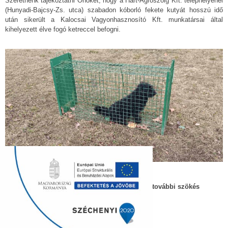
Szeretnénk tájékoztatni Önöket, hogy a Hart-Agroszolg Kft. telephelyénél
(Hunyadi-Bajcsy-Zs. utca) szabadon kóborló fekete kutyát hosszú idő
után sikerült a Kalocsai Vagyonhasznosító Kft. munkatársai által
kihelyezett élve fogó ketreccel befogni.
Az eb gazdáját értesítettük, aki gondoskodik a további szökés
megakadályozásáról.
Köszönjük a lakosság közreműködését!