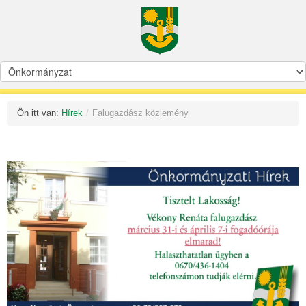
Ön itt van:
Hírek
/
Falugazdász közlemény