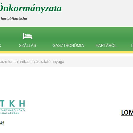
Önkormányzata
, harta@harta.hu
K
SZÁLLÁS
GASZTRONÓMIA
HARTÁRÓL
ozó lomtalanítási tájékoztató anyaga