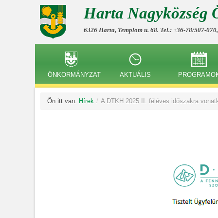
Harta Nagyközség 
6326 Harta, Templom u. 68. Tel.: +36-78/507-070
ÖNKORMÁNYZAT
AKTUÁLIS
PROGRAMO
Ön itt van:
Hírek
/
A DTKH 2025 II. féléves időszakra vonatk