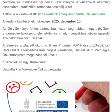
névtelen, és mindössze pár percet vesz igénybe. A válaszokat kizárólag
összesítve, statisztikai formában használjuk fel.
Töltse ki a kérdőívet itt:
https://adatok.limequery.com/976363?lang=hu
A kérdőív kitöltésének határideje:
2025. december 15.
Az Ön véleménye fontos számunkra, hiszen segít abban, hogy a jövőben
a vármegye lakói jobb, elérhetőbb és a helyi igényekhez jobban igazodó
szolgáltatásokhoz jussanak.
A felmérés a „Bács-Kiskun, jó itt lenni!” című, TOP Plusz-3.1.3-23-BK2-
2024-00001 azonosítószámú projekt keretében, Bács-Kiskun Vármegye
Önkormányzata megbízásából készül.
Köszönjük az együttműködést!
Bács-Kiskun Vármegye Önkormányzata