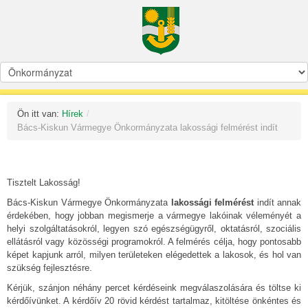
Ön itt van:
Hírek
/
Bács-Kiskun Vármegye Önkormányzata lakossági felmérést indít
Tisztelt Lakosság!
Bács-Kiskun Vármegye Önkormányzata
lakossági felmérést
indít annak
érdekében, hogy jobban megismerje a vármegye lakóinak véleményét a
helyi szolgáltatásokról, legyen szó egészségügyről, oktatásról, szociális
ellátásról vagy közösségi programokról. A felmérés célja, hogy pontosabb
képet kapjunk arról, milyen területeken elégedettek a lakosok, és hol van
szükség fejlesztésre.
Kérjük, szánjon néhány percet kérdéseink megválaszolására és töltse ki
kérdőívünket. A kérdőív 20 rövid kérdést tartalmaz, kitöltése önkéntes és