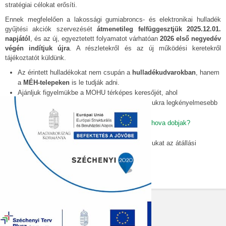
stratégiai célokat erősíti.
Ennek megfelelően a lakossági gumiabroncs- és elektronikai hulladék
gyűjtési akciók szervezését
átmenetileg felfüggesztjük 2025.12.01.
napjától
, és az új, egyeztetett folyamatot várhatóan
2026 első negyedév
végén indítjuk újra
. A részletekről és az új működési keretekről
tájékoztatót küldünk.
Az érintett hulladékokat nem csupán a
hulladékudvarokban
, hanem
a
MÉH-telepeken
is le tudják adni.
Ajánljuk figyelmükbe a MOHU térképes keresőjét, ahol
hulladéktípusra szűrve megtalálhatják a számukra legkényelmesebb
megoldást:
MOHU | Térképes kereső
Tájékoztató szelektív gyűjtésről:
MOHU | Mit hova dobjak?
Köszönjük együttműködésüket és támogatásukat az átállási
időszakban!"