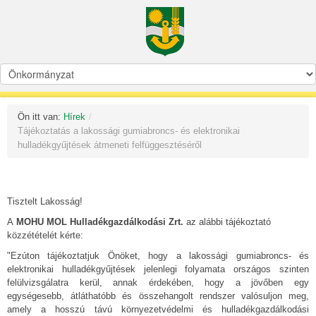
Ön itt van:
Hírek
/
Tájékoztatás a lakossági gumiabroncs- és elektronikai
hulladékgyűjtések átmeneti felfüggesztéséről
Tisztelt Lakosság!
A
MOHU MOL Hulladékgazdálkodási Zrt.
az alábbi tájékoztató
közzétételét kérte:
"Ezúton tájékoztatjuk Önöket, hogy a lakossági gumiabroncs- és
elektronikai hulladékgyűjtések jelenlegi folyamata országos szinten
felülvizsgálatra kerül, annak érdekében, hogy a jövőben egy
egységesebb, átláthatóbb és összehangolt rendszer valósuljon meg,
amely a hosszú távú környezetvédelmi és hulladékgazdálkodási