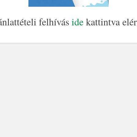
nlattételi felhívás
ide
kattintva elé