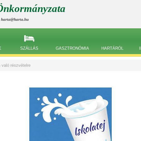
Önkormányzata
, harta@harta.hu
K
SZÁLLÁS
GASZTRONÓMIA
HARTÁRÓL
n való részvételre