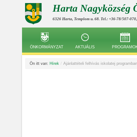
Harta Nagyközség 
6326 Harta, Templom u. 68. Tel.: +36-78/507-070
ÖNKORMÁNYZAT
AKTUÁLIS
PROGRAMO
Ön itt van:
Hírek
/
Ajánlattételi felhívás iskolatej programba