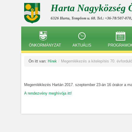
Harta Nagyközség 
6326 Harta, Templom u. 68. Tel.: +36-78/507-070
ÖNKORMÁNYZAT
AKTUÁLIS
PROGRAMO
Ön itt van:
Hírek
/
Megemlékezés a kitelepítés 70. évforduló
Megemléklezés Hartán 2017. szeptember 23-án 16 órakor a magy
A rendezvény meghívója itt!