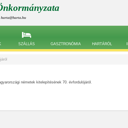
Önkormányzata
, harta@harta.hu
K
SZÁLLÁS
GASZTRONÓMIA
HARTÁRÓL
járól
arországi németek kitelepítésének 70. évfordulójáról.