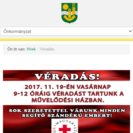
Ön itt van:
Hírek
/
Véradás