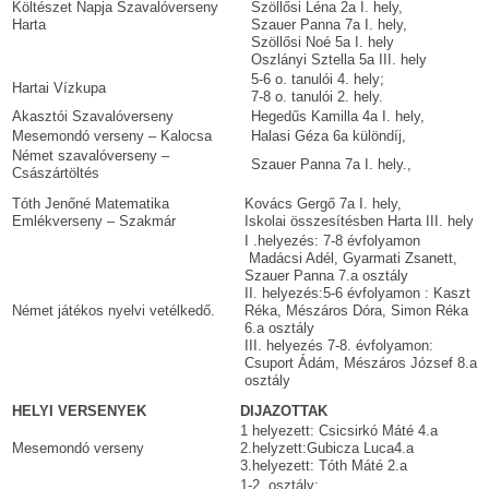
Költészet Napja Szavalóverseny
Szöllősi Léna 2a I. hely,
Harta
Szauer Panna 7a I. hely,
Szöllősi Noé 5a I. hely
Oszlányi Sztella 5a III. hely
5-6 o. tanulói 4. hely;
Hartai Vízkupa
7-8 o. tanulói 2. hely.
Akasztói Szavalóverseny
Hegedűs Kamilla 4a I. hely,
Mesemondó verseny – Kalocsa
Halasi Géza 6a különdíj,
Német szavalóverseny –
Szauer Panna 7a I. hely.,
Császártöltés
Tóth Jenőné Matematika
Kovács Gergő 7a I. hely,
Emlékverseny – Szakmár
Iskolai összesítésben Harta III. hely
I .helyezés: 7-8 évfolyamon
Madácsi Adél, Gyarmati Zsanett,
Szauer Panna 7.a osztály
II. helyezés:5-6 évfolyamon : Kaszt
Német játékos nyelvi vetélkedő.
Réka, Mészáros Dóra, Simon Réka
6.a osztály
III. helyezés 7-8. évfolyamon:
Csuport Ádám, Mészáros József 8.a
osztály
HELYI VERSENYEK
DIJAZOTTAK
1 helyezett: Csicsirkó Máté 4.a
Mesemondó verseny
2.helyzett:Gubicza Luca4.a
3.helyezett: Tóth Máté 2.a
1-2. osztály: