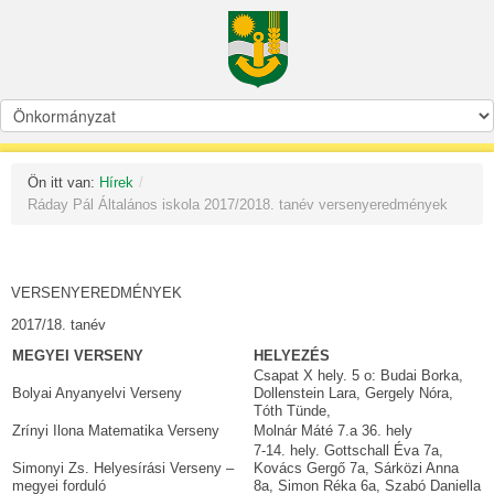
Ön itt van:
Hírek
/
Ráday Pál Általános iskola 2017/2018. tanév versenyeredmények
VERSENYEREDMÉNYEK
2017/18. tanév
MEGYEI VERSENY
HELYEZÉS
Csapat X hely. 5 o: Budai Borka,
Bolyai Anyanyelvi Verseny
Dollenstein Lara, Gergely Nóra,
Tóth Tünde,
Zrínyi Ilona Matematika Verseny
Molnár Máté 7.a 36. hely
7-14. hely. Gottschall Éva 7a,
Simonyi Zs. Helyesírási Verseny –
Kovács Gergő 7a, Sárközi Anna
megyei forduló
8a, Simon Réka 6a, Szabó Daniella