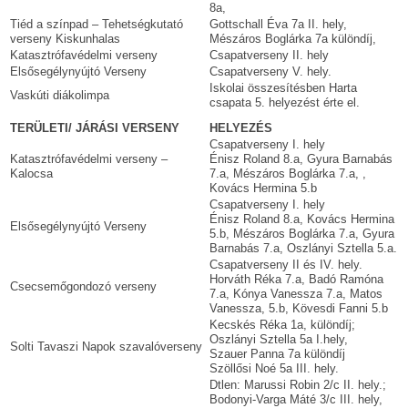
8a,
Tiéd a színpad – Tehetségkutató
Gottschall Éva 7a II. hely,
verseny Kiskunhalas
Mészáros Boglárka 7a különdíj,
Katasztrófavédelmi verseny
Csapatverseny II. hely
Elsősegélynyújtó Verseny
Csapatverseny V. hely.
Iskolai összesítésben Harta
Vaskúti diákolimpa
csapata 5. helyezést érte el.
TERÜLETI/ JÁRÁSI VERSENY
HELYEZÉS
Csapatverseny I. hely
Katasztrófavédelmi verseny –
Énisz Roland 8.a, Gyura Barnabás
Kalocsa
7.a, Mészáros Boglárka 7.a, ,
Kovács Hermina 5.b
Csapatverseny I. hely
Énisz Roland 8.a, Kovács Hermina
Elsősegélynyújtó Verseny
5.b, Mészáros Boglárka 7.a, Gyura
Barnabás 7.a, Oszlányi Sztella 5.a.
Csapatverseny II és IV. hely.
Horváth Réka 7.a, Badó Ramóna
Csecsemőgondozó verseny
7.a, Kónya Vanessza 7.a, Matos
Vanessza, 5.b, Kövesdi Fanni 5.b
Kecskés Réka 1a, különdíj;
Oszlányi Sztella 5a I.hely,
Solti Tavaszi Napok szavalóverseny
Szauer Panna 7a különdíj
Szöllősi Noé 5a III. hely.
Dtlen: Marussi Robin 2/c II. hely.;
Bodonyi-Varga Máté 3/c III. hely,