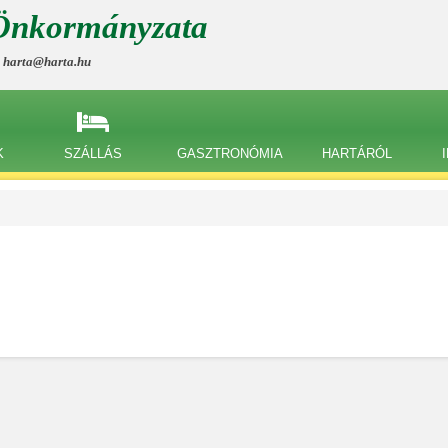
Önkormányzata
, harta@harta.hu
K
SZÁLLÁS
GASZTRONÓMIA
HARTÁRÓL