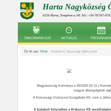
Harta Nagyközség 
6326 Harta, Templom u. 68. Tel.: +36-78/507-070
ÖNKORMÁNYZAT
AKTUÁLIS
PROGRAMO
Ön itt van:
Hírek
/
Kiskunvíz lakossági tájékoztató
Magyarország Kormánya a 40/2020 (III.11.) Kormány ren
magyar állampolgárok egé
A Kiskunsági Víziközmű-Szolgáltató Kft, mint a „létfontoss
A kialakult helyzetben a Kiskunvz Kft vezetőségén