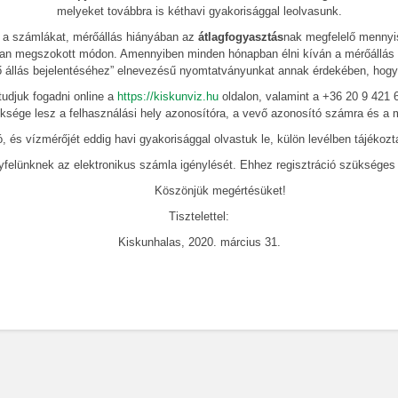
melyeket továbbra is kéthavi gyakorisággal leolvasunk.
ki a számlákat, mérőállás hiányában az
átlagfogyasztás
nak megfelelő mennyi
bban megszokott módon. Amennyiben minden hónapban élni kíván a mérőállás be
rő állás bejelentéséhez” elnevezésű nyomtatványunkat annak érdekében, hogy
juk fogadni online a
https://kiskunviz.hu
oldalon, valamint a +36 20 9 421 
ksége lesz a felhasználási hely azonosítóra, a vevő azonosító számra és a 
mérőjét eddig havi gyakorisággal olvastuk le, külön levélben tájékoztattu
lünknek az elektronikus számla igénylését. Ehhez regisztráció szükséges
Köszönjük megértésüket!
Tisztelettel:
Kiskunhalas, 2020. március 31.
 Víziközmű-Szol