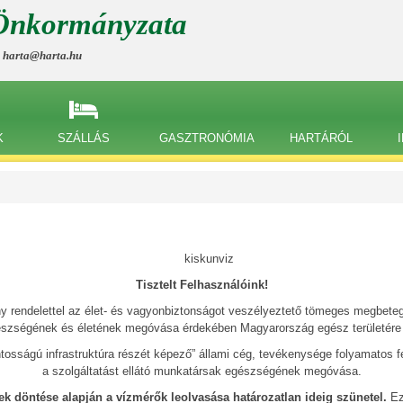
Önkormányzata
, harta@harta.hu
K
SZÁLLÁS
GASZTRONÓMIA
HARTÁRÓL
Tisztelt Felhasználóink!
delettel az élet- és vagyonbiztonságot veszélyeztető tömeges megbetege
szségének és életének megóvása érdekében Magyarország egész területére vé
ágú infrastruktúra részét képező” állami cég, tevékenysége folyamatos fenn
a szolgáltatást ellátó munkatársak egészségének megóvása.
ek döntése alapján a vízmérők leolvasása határozatlan ideig szünetel.
Ez