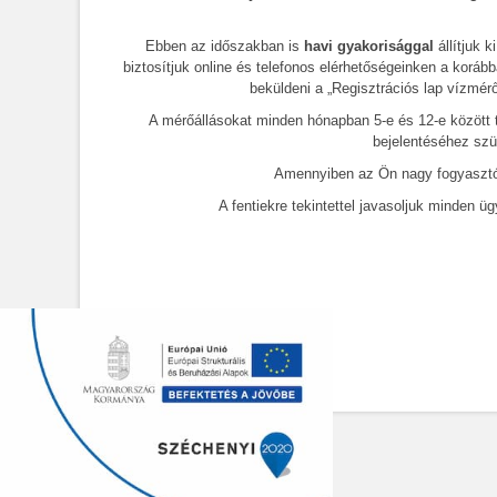
Ebben az időszakban is
havi gyakorisággal
állítjuk 
biztosítjuk online és telefonos elérhetőségeinken a korá
beküldeni a „Regisztrációs lap vízmé
A mérőállásokat minden hónapban 5-e és 12-e között tud
bejelentéséhez szü
Amennyiben az Ön nagy fogyasztó, és víz
A fentiekre tekintettel javasoljuk minden ügyfe
Kiskunsági