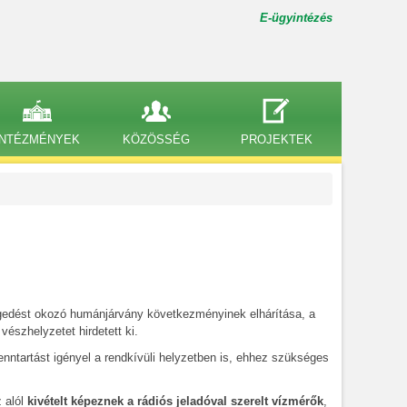
E-ügyintézés
INTÉZMÉNYEK
KÖZÖSSÉG
PROJEKTEK
dést okozó humánjárvány következményinek elhárítása, a
szhelyzetet hirdetett ki.
tartást igényel a rendkívüli helyzetben is, ehhez szükséges
 alól
kivételt képeznek a rádiós jeladóval szerelt vízmérők
,