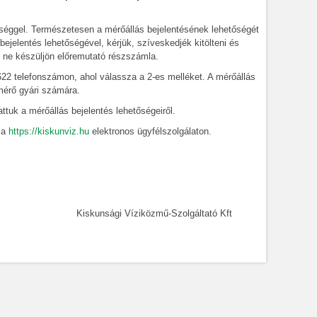
séggel. Természetesen a mérőállás bejelentésének lehetőségét
jelentés lehetőségével, kérjük, szíveskedjék kitölteni és
 ne készüljön előremutató részszámla.
622 telefonszámon, ahol válassza a 2-es melléket. A mérőállás
mérő gyári számára.
k a mérőállás bejelentés lehetőségeiről.
 a
https://kiskunviz.hu
elektronos ügyfélszolgálaton.
gáltató Kft