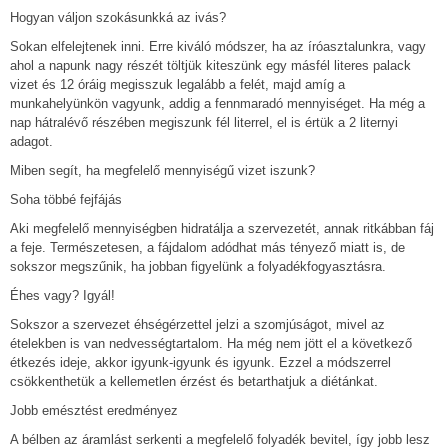
Hogyan váljon szokásunkká az ivás?
Sokan elfelejtenek inni. Erre kiváló módszer, ha az íróasztalunkra, vagy
ahol a napunk nagy részét töltjük kiteszünk egy másfél literes palack
vizet és 12 óráig megisszuk legalább a felét, majd amíg a
munkahelyünkön vagyunk, addig a fennmaradó mennyiséget. Ha még a
nap hátralévő részében megiszunk fél literrel, el is értük a 2 liternyi
adagot.
Miben segít, ha megfelelő mennyiségű vizet iszunk?
Soha többé fejfájás
Aki megfelelő mennyiségben hidratálja a szervezetét, annak ritkábban fáj
a feje. Természetesen, a fájdalom adódhat más tényező miatt is, de
sokszor megszűnik, ha jobban figyelünk a folyadékfogyasztásra.
Éhes vagy? Igyál!
Sokszor a szervezet éhségérzettel jelzi a szomjúságot, mivel az
ételekben is van nedvességtartalom. Ha még nem jött el a következő
étkezés ideje, akkor igyunk-igyunk és igyunk. Ezzel a módszerrel
csökkenthetük a kellemetlen érzést és betarthatjuk a diétánkat.
Jobb emésztést eredményez
A bélben az áramlást serkenti a megfelelő folyadék bevitel, így jobb lesz