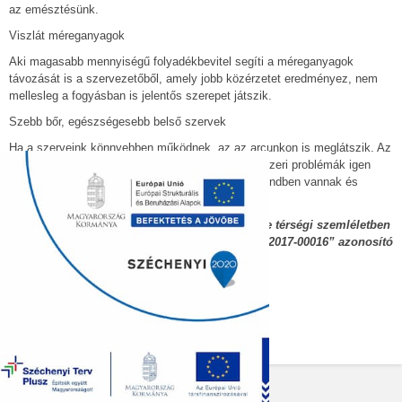
az emésztésünk.
Viszlát méreganyagok
Aki magasabb mennyiségű folyadékbevitel segíti a méreganyagok
távozását is a szervezetőből, amely jobb közérzetet eredményez, nem
mellesleg a fogyásban is jelentős szerepet játszik.
Szebb bőr, egészségesebb belső szervek
Ha a szerveink könnyebben működnek, az az arcunkon is meglátszik. Az
emberi arc a belső szervek tükre, azaz a bélrendszeri problémák igen
gyakran ütköznek ki az arcon. Akinek a szervei rendben vannak és
hidratáltak, annak az arcbőre is tiszta és üde.
Ez az írás
a „Humán szolgáltatások fejlesztése térségi szemléletben
a Solti konzorciumban” című, „EFOP-1.5.3-16-2017-00016” azonosító
számú projekt keretein belül készült.
További érdekes tartalmak olvashatóak a
www.sportelmenyekbacsban.hu
weboldalon.