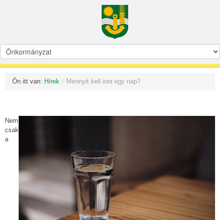
Ön itt van:
Hírek
/
Mennyit kell inni egy nap?
Nem
csak
a