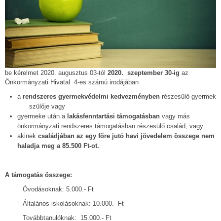
be kérelmet 2020. augusztus 03-tól
2020. szeptember 30-ig
az
Önkormányzati Hivatal 4-es számú irodájában
a
rendszeres gyermekvédelmi kedvezményben
részesülő gyermek
szülője vagy
gyermeke után a
lakásfenntartási támogatásban
vagy más
önkormányzati rendszeres támogatásban részesülő család, vagy
akinek
családjában az egy főre jutó havi jövedelem összege nem
haladja meg a 85.500 Ft-ot.
A támogatás
összege:
Óvodásoknak: 5.000.- Ft
Általános iskolásoknak: 10.000.- Ft
Továbbtanulóknak: 15.000.- Ft