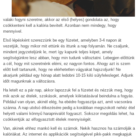
valaki fogyni szeretne, akkor az első (helyes) gondolata az, hogy
csökkenteni kell a kalória bevitelt. Azonban nem mindegy, hogy
mennyivel.
Első lépésként szerezzünk be egy füzetet, amelyben 3-4 napon át
vezetjük, hogy mikor mit ettünk és ittunk a nap folyamán. Ne csaljunk,
mindent jegyzeteljünk le, mert így kapunk teljes képet, amely
segítségünkre lesz abban, hogy min tudunk változtatni. Lebegjen előttünk
a cél, hogy mit szeretnénk elérni, ez nagyon fontos. Ahogy azt is szem
előtt kell tartanunk, hogy ne elérhetetlen vágyakat hajszoljunk! Ne
akarjunk például egy hónap alatt ledobni 10-15 kiló súlyfelesleget. Adjunk
időt magunknak a változásra.
Ha letelt ez a pár nap, akkor lapozzuk fel a füzetet és nézzük meg, hogy
mik azok az ételek, szokások, amelyek kiiktatásával beindulna a fogyás.
Például van olyan, akinél elég, ha ebédre fogyasztja azt, amit vacsorára
szánna. A nap utolsó étkezésére pedig a korábban megszokott nehéz étel
helyett valami könnyű harapnivalót fogyaszt. Sokszor megoldás lehet, ha
csökkentjük az elfogyasztott ételek mennyiségét.
Van, akinek ehhez mankó kell és számok. Nekik hasznos ha számolják a
kalóriákat. Az internet és applikációk segítségével pikk-pakk megkapjuk