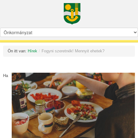
Ön itt van:
Hírek
/
Fogyni szeretnék! Mennyit ehetek?
Ha