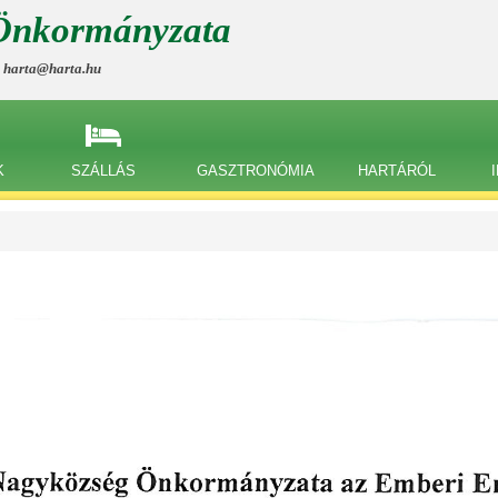
Önkormányzata
, harta@harta.hu
K
SZÁLLÁS
GASZTRONÓMIA
HARTÁRÓL