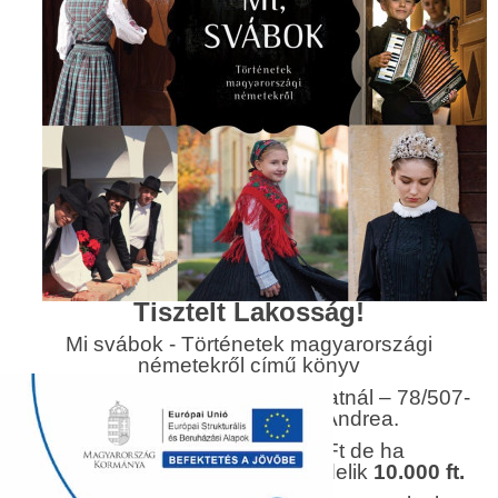
Tisztelt Lakosság!
Mi svábok - Történetek magyarországi
németekről című könyv
megrendelhető az önkormányzatnál – 78/507-
070 Bernertné Kákonyi Andrea.
A
fogyasztói ára 12.600
Ft de ha
önkormányzaton keresztül rendelik
10.000 ft.