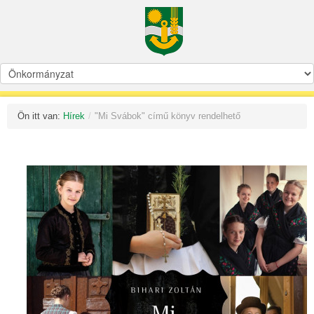
Ön itt van:
Hírek
/
"Mi Svábok" című könyv rendelhető