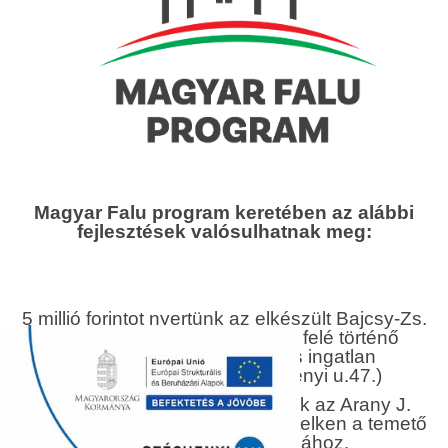
Magyar Falu program keretében az alábbi
fejlesztések valósulhatnak meg:
5 millió forintot nyertünk az elkészült Bajcsy-Zs.
utcai parkoló Széchenyi utca felé történő
megnyitásához szükséges ingatlan
megvásárolására. ( Széchenyi u.47.)
Szintén 5 millió forintot nyertünk az Arany J.
utcában régebben megvásárolt telken a temető
felé vezető út kialakításához.