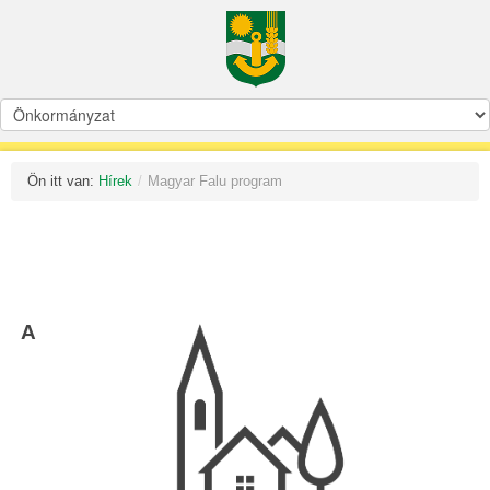
Ön itt van:
Hírek
/
Magyar Falu program
A