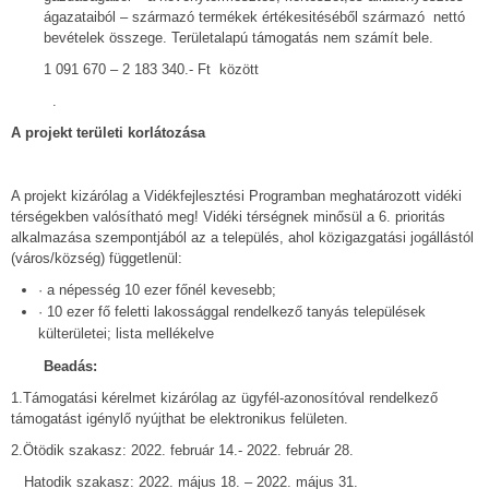
ágazataiból – származó termékek értékesitéséből származó nettó
bevételek összege. Területalapú támogatás nem számít bele.
1 091 670 – 2 183 340.- Ft között
.
A projekt területi korlátozása
A projekt kizárólag a Vidékfejlesztési Programban meghatározott vidéki
térségekben valósítható meg! Vidéki térségnek minősül a 6. prioritás
alkalmazása szempontjából az a település, ahol közigazgatási jogállástól
(város/község) függetlenül:
· a népesség 10 ezer főnél kevesebb;
· 10 ezer fő feletti lakossággal rendelkező tanyás települések
külterületei; lista mellékelve
Beadás:
1.Támogatási kérelmet kizárólag az ügyfél-azonosítóval rendelkező
támogatást igénylő nyújthat be elektronikus felületen.
2.Ötödik szakasz: 2022. február 14.- 2022. február 28.
Hatodik szakasz: 2022. május 18. – 2022. május 31.