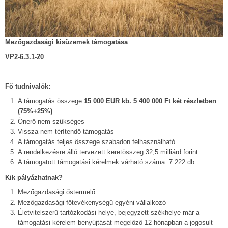
Mezőgazdasági kisüzemek támogatása
VP2-6.3.1-20
Fő tudnivalók:
A támogatás összege
15 000 EUR kb. 5 400 000 Ft két részletben
(75%+25%)
Önerő nem szükséges
Vissza nem térítendő támogatás
A támogatás teljes összege szabadon felhasználható.
A rendelkezésre álló tervezett keretösszeg 32,5 milliárd forint
A támogatott támogatási kérelmek várható száma: 7 222 db.
Kik pályázhatnak?
Mezőgazdasági őstermelő
Mezőgazdasági főtevékenységű egyéni vállalkozó
Életvitelszerű tartózkodási helye, bejegyzett székhelye már a
támogatási kérelem benyújtását megelőző 12 hónapban a jogosult