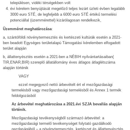
településen, vidéki térségekben volt
évi kérelem benyújtását megelőző teljes lezárt üzleti évben legalább
3000 euro STÉ, de legfeljebb a 6000 euro STÉ értékű termelési
potenciállal (üzemmérettel) kizárólagosan rendelkezik,
Üzemméret meghatározása
:
a, szántóföldi növénytermesztés és kertészeti kultúrák esetén a 2021-
ben beadott Egységes területalapú Támogatási kérelemben elfogadott
terület alapján
b, állattenyésztés esetén a 2021-ben a NÉBIH nyilvántartásaiban(
TIR,ENAR,BIR) szereplő állatállomány éves átlagos átlaglétszáma
alapján történik
VAGY
ezzel megegyező nettó árbevételt ért el mezőgazdasági
termelésből vagy mezőgazdasági termelésből és Annex 1 termék
feldolgozásból
Az árbevétel meghatározása a 2021.évi SZJA bevallás alapján
történik.
Mezőgazdasági tevékenységből származó árbevétel: a
mezőgazdasági termelő tevékenységet folytató gazdálkodó
gazdaságából – a növénytermesztés, kertészet,és állattenyésztés