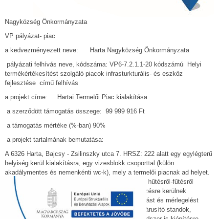
Nagyközség Önkormányzata
VP pályázat- piac
a kedvezményezett neve: Harta Nagyközség Önkormányzata
pályázati felhívás neve, kódszáma: VP6-7.2.1.1-20 kódszámú Helyi
termékértékesítést szolgáló piacok infrasturkturális- és eszköz
fejlesztése című felhívás
a projekt címe: Hartai Termelői Piac kialakítása
a szerződött támogatás összege: 99 999 916 Ft
a támogatás mértéke (%-ban) 90%
a projekt tartalmának bemutatása:
A 6326 Harta, Bajcsy - Zsilinszky utca 7. HRSZ: 222 alatt egy egylégterű
helyiség kerül kialakításra, egy vizesblokk csoporttal (külön
akadálymentes és nemenkénti wc-k), mely a termelői piacnak ad helyet.
Az épület energiaigényét napelem fogja fedezni, a hűtésről-fűtésről
hőszivattyús rendszer gondoskodik majd. Beszerzésre kerülnek
eszközök a piac működtetéséhez (ki-, és berakodást és mérlegelést
segítő eszközök), továbbá egy hűtő, asztalok és árusító standok,
kerékpártároló, 3 hulladéktároló és egy kamerarendszer is kiépítésre