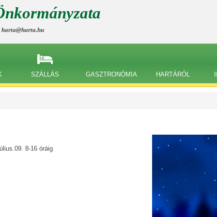
Önkormányzata
, harta@harta.hu
K
SZÁLLÁS
GASZTRONÓMIA
HARTÁRÓL
július.09.
8-16 óráig