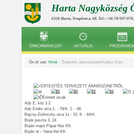
Harta Nagyközség 
6326 Harta, Templom u. 68. Tel.: +36-78/507-070
ÖNKORMÁNYZAT
AKTUÁLIS
PROGRAMO
Ön itt van:
Hírek
/
Értesítés áramszünetről július 9-én
ÉRTESÍTÉS TERVEZETT ÁRAMSZÜNETRŐL
.
Érintett utcák
Ady E. köz 1-2
Ady Endre utca 1. - 79/A. 2. - 86.
Bajcsy-Zsilinszky utca 1x - 33. 8. - 44/A.
Bojár puszta 3, 24
Bojári major Pápai Hús Kft.
Bojári út – Varia-Vet Kft.