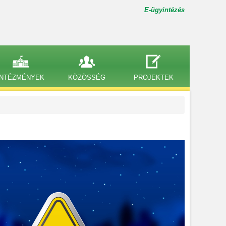
E-ügyintézés
INTÉZMÉNYEK
KÖZÖSSÉG
PROJEKTEK