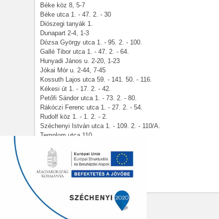
Béke köz 8, 5-7
Béke utca 1. - 47. 2. - 30
Diószegi tanyák 1.
Dunapart 2-4, 1-3
Dózsa György utca 1. - 95. 2. - 100.
Gallé Tibor utca 1. - 47. 2. - 64.
Hunyadi János u. 2-20, 1-23
Jókai Mór u. 2-44, 7-45
Kossuth Lajos utca 59. - 141. 50. - 116.
Kékesi út 1. - 17. 2. - 42.
Petőfi Sándor utca 1. - 73. 2. - 80.
Rákóczi Ferenc utca 1. - 27. 2. - 54.
Rudolf köz 1. - 1. 2. - 2.
Széchenyi István utca 1. - 109. 2. - 110/A.
Templom utca 110.
Tuskóföld tanya 1-3
Tó u. 1-5
Védgát sor 2.