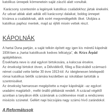
katolikus ünnepek körmenetein saját zászló alatt vonultak.
Karácsony szentestén a legények katolikus családokhoz jártak énekelni.
Az udvari ablak alatt adták elő karácsonyi dalaikat, boldog ünnepet
kívánva a családoknak, akik ezért megvendégelték őket. Utoljára a
katolikus paphoz mentek, majd az éjféli misén vettek részt.
KÁPOLNÁK
A hartai Duna partján, a saját telkén épített egy igen kis méretű kápolnát
1934-ben a „hartai katolikusok kedves lelkiatyja”,
dr. Krizs Árpád
apátplébános.
Érsekharta neve is utal egykori birtokosára, a kalocsai érsekre.
Az érsekségi birtokot ötven, a Délvidékről, főleg a Bácskából származó
német család vette bérbe 30 évre 1913-tól. Az ideiglenesen letelepedő
római katolikus bérlők számára kezdetben az iskolában tartották a
szentmiséket.
Az érsekség hamarosan megépítette a major kápolnáját –az egykori
uradalmi magtárból-, mellé önálló plébániát rendelt. A század végétől
azonban a tanyákon élők számának a csökkenése miatt a rendszeres
misézés szünetel. Gellért napi búcsújára nagy számú hívő zarándokol.
A Reformátusok