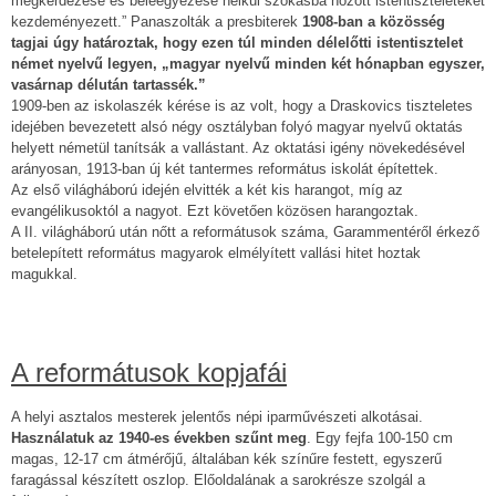
megkérdezése és beleegyezése nélkül szokásba hozott istentiszteleteket
kezdeményezett.” Panaszolták a presbiterek
1908-ban a közösség
tagjai úgy határoztak, hogy ezen túl minden délelőtti istentisztelet
német nyelvű legyen, „magyar nyelvű minden két hónapban egyszer,
vasárnap délután tartassék.”
1909-ben az iskolaszék kérése is az volt, hogy a Draskovics tiszteletes
idejében bevezetett alsó négy osztályban folyó magyar nyelvű oktatás
helyett németül tanítsák a vallástant. Az oktatási igény növekedésével
arányosan, 1913-ban új két tantermes református iskolát építettek.
Az első világháború idején elvitték a két kis harangot, míg az
evangélikusoktól a nagyot. Ezt követően közösen harangoztak.
A II. világháború után nőtt a reformátusok száma, Garammentéről érkező
betelepített református magyarok elmélyített vallási hitet hoztak
magukkal.
A reformátusok kopjafái
A helyi asztalos mesterek jelentős népi iparművészeti alkotásai.
Használatuk az 1940-es években szűnt meg
. Egy fejfa 100-150 cm
magas, 12-17 cm átmérőjű, általában kék színűre festett, egyszerű
faragással készített oszlop. Előoldalának a sarokrésze szolgál a