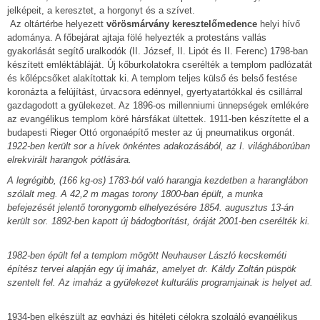
jelképeit, a keresztet, a horgonyt és a szívet.
Az oltártérbe helyezett
vörösmárvány keresztelőmedence
helyi hívő
adománya. A főbejárat ajtaja fölé helyezték a protestáns vallás
gyakorlását segítő uralkodók (II. József, II. Lipót és II. Ferenc) 1798-ban
készített emléktábláját. Új kőburkolatokra cserélték a templom padlózatát
és kőlépcsőket alakítottak ki. A templom teljes külső és belső festése
koronázta a felújítást, úrvacsora edénnyel, gyertyatartókkal és csillárral
gazdagodott a gyülekezet. Az 1896-os millenniumi ünnepségek emlékére
az evangélikus templom köré hársfákat ültettek. 1911-ben készítette el a
budapesti Rieger Ottó orgonaépítő mester az új pneumatikus orgonát.
1922-ben került sor a hívek önkéntes adakozásából, az I. világháborúban
elrekvirált harangok pótlására.
A legrégibb, (166 kg-os) 1783-ból való harangja kezdetben a haranglábon
szólalt meg. A 42,2 m magas torony 1800-ban épült, a munka
befejezését jelentő toronygomb elhelyezésére 1854. augusztus 13-án
került sor. 1892-ben kapott új bádogborítást, óráját 2001-ben cserélték ki.
1982-ben épült fel a templom mögött Neuhauser László kecskeméti
építész tervei alapján egy új imaház, amelyet dr. Káldy Zoltán püspök
szentelt fel. Az imaház a gyülekezet kulturális programjainak is helyet ad.
1934-ben elkészült az egyházi és hitéleti célokra szolgáló evangélikus