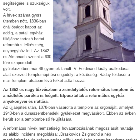
segítségére is szükségük
volt.
A hívek száma gyors
ütemben nőtt, 1836-ban
önállóságot kapott az
addig, a pataji egyház
filiájához tartozó hartai
református lelkészség,
anyaegyház lett. Az 1842-
es Almanach szerint a 630
főre szaporodott
gyülekezetben már 48 gyermek tanult. V. Ferdinánd király uralkodása
alatt szerzett templomépítési engedélyt a közösség. Ráday földesúr a
mai Templom utcában lévő telkét adta hozzá.
Az 1862-es nagy tűzvészben a zsindelytetős református templom és
a nádtetős parókia is leégett. Elpusztultak a református egyház
anyakönyvei és irattára.
Az újjáépítés után, 1878-ban vásárolta a templom az orgonáját, amelyet
1940-ben a dunaszentbenedeki gyülekezet megvásárolt. Ebben az évben
került sor a templombelső felújítására.
A református hívek nemzetiségi hovatartozásának megoszlását mutatja
az alábbi incidens megoldása: „Draskovics Zsigmond a nép