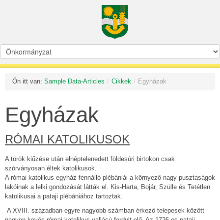
Ön itt van:
Sample Data-Articles
/
Cikkek
/
Egyházak
Egyházak
RÓMAI KATOLIKUSOK
A török kiűzése után elnéptelenedett földesúri birtokon csak
szórványosan éltek katolikusok.
A római katolikus egyház fennálló plébániái a környező nagy pusztaságok
lakóinak a lelki gondozását látták el. Kis-Harta, Bojár, Szülle és Tetétlen
katolikusai a pataji plébániához tartoztak.
A XVIII. században egyre nagyobb számban érkező telepesek között
nagyon kevés római katolikus vallású fordult elő. Az 1726-os pataji