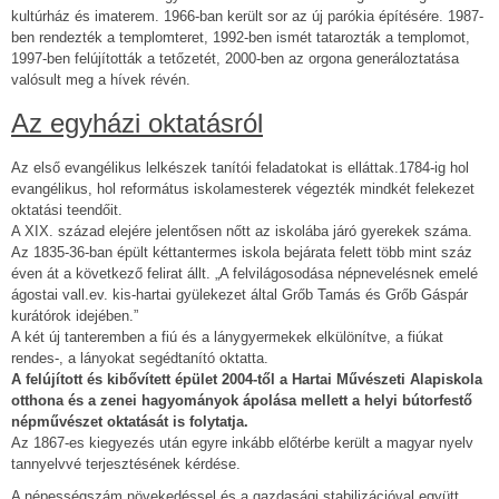
kultúrház és imaterem. 1966-ban került sor az új parókia építésére. 1987-
ben rendezték a templomteret, 1992-ben ismét tatarozták a templomot,
1997-ben felújították a tetőzetét, 2000-ben az orgona generáloztatása
valósult meg a hívek révén.
Az egyházi oktatásról
Az első evangélikus lelkészek tanítói feladatokat is elláttak.1784-ig hol
evangélikus, hol református iskolamesterek végezték mindkét felekezet
oktatási teendőit.
A XIX. század elejére jelentősen nőtt az iskolába járó gyerekek száma.
Az 1835-36-ban épült kéttantermes iskola bejárata felett több mint száz
éven át a következő felirat állt. „A felvilágosodása népnevelésnek emelé
ágostai vall.ev. kis-hartai gyülekezet által Grőb Tamás és Grőb Gáspár
kurátórok idejében.”
A két új tanteremben a fiú és a lánygyermekek elkülönítve, a fiúkat
rendes-, a lányokat segédtanító oktatta.
A felújított és kibővített épület 2004-től a Hartai Művészeti Alapiskola
otthona és a zenei hagyományok ápolása mellett a helyi bútorfestő
népművészet oktatását is folytatja.
Az 1867-es kiegyezés után egyre inkább előtérbe került a magyar nyelv
tannyelvvé terjesztésének kérdése.
A népességszám növekedéssel és a gazdasági stabilizációval együtt