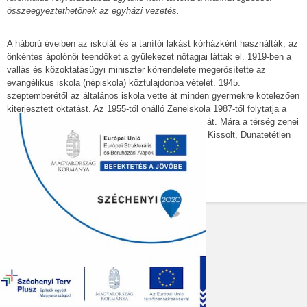
összeegyeztethetőnek az egyházi vezetés.
A háború éveiben az iskolát és a tanítói lakást kórházként használták, az
önkéntes ápolónői teendőket a gyülekezet nőtagjai látták el. 1919-ben a
vallás és közoktatásügyi miniszter körrendelete megerősítette az
evangélikus iskola (népiskola) köztulajdonba vételét. 1945.
szeptemberétől az általános iskola vette át minden gyermekre kötelezően
kiterjesztett oktatást. Az 1955-től önálló Zeneiskola 1987-től folytatja a
hartai zenei hagyományok gyűjtését és bemutatását. Mára a térség zenei
életének központjaként a szomszédos Solt, Solt - Kissolt, Dunatetétlen
és Géderlak zenei oktatását is ellátja.