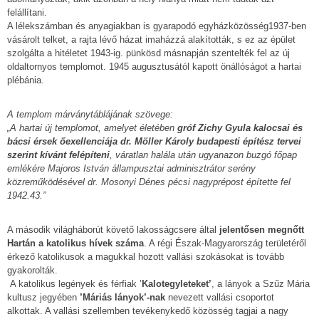
felállítani.
A lélekszámban és anyagiakban is gyarapodó egyházközösség1937-ben
vásárolt telket, a rajta lévő házat imaházzá alakították, s ez az épület
szolgálta a hitéletet 1943-ig. pünkösd másnapján szentelték fel az új
oldaltornyos templomot. 1945 augusztusától kapott önállóságot a hartai
plébánia.
A templom márványtáblájának szövege:
„A hartai új templomot, amelyet életében
gróf Zichy Gyula kalocsai és
bácsi érsek őexellenciája dr. Möller Károly budapesti építész tervei
szerint kívánt felépíteni
, váratlan halála után ugyanazon buzgó főpap
emlékére Majoros István állampusztai adminisztrátor serény
közreműködésével dr. Mosonyi Dénes pécsi nagyprépost építette fel
1942.43.”
A második világháborút követő lakosságcsere által
jelentősen megnőtt
Hartán a katolikus hívek száma
. A régi Észak-Magyarország területéről
érkező katolikusok a magukkal hozott vallási szokásokat is tovább
gyakorolták.
A katolikus legények és férfiak ’
Kalotegyleteket’
, a lányok a Szűz Mária
kultusz jegyében
’Máriás lányok’-nak
nevezett vallási csoportot
alkottak. A vallási szellemben tevékenykedő közösség tagjai a nagy