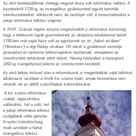
Az első betelepülőknek mintegy negyed része volt református vallású. A
kezdetektől 1728-ig, az evangélikus gyülekezettel együtt tartották
istentiszteleteiket, lelkészük nem, de tanítójuk volt. A kereszteléseket a
pataji református lelkész végezte.
A XVIII. Század végére annyira megerősödött a református közösség,
hogy a felekezeti tagok gyermekeinek az oktatásra iskolatermet bérelt.
1790-ben már saját háza volt az egyháznak az ún. „hátsó utcában”
(’Hinnrkass’) a régi Ráday utcában. Ott lakott a gyülekezet vezetője
(praceptor) és tanterme hétköznapokon tanításnak, ünnepeken az
istentisztelet tartásának adott helyet. Harang hiányában a harangozó
1892-ig csengettyűvel jelezte az istentisztelet kezdetét.
Az első békés évtized után a reformátusok is megpróbáltak saját lelkészt
alkalmazni, azonban a hívők kis száma miatt, annak fenntartása nem
sikerült, de ez időtől számíthatjuk különválásukat.
A kis számú református
család, ragaszkodva
vallásához, hol a solti, hol
a pataji református lelkész
szolgálatát vette igénybe.
A nyelvi különbözőség
miatt azonban a hartai
evangélikus lelkész