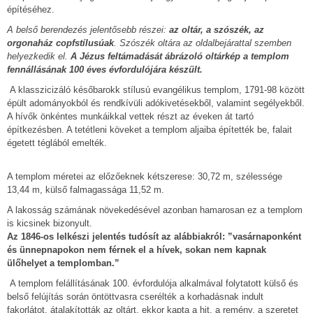
építéséhez.
A belső berendezés jelentősebb részei:
az oltár, a szószék, az
orgonaház copfstílusúak
. Szószék oltára az oldalbejárattal szemben
helyezkedik el.
A Jézus feltámadását ábrázoló oltárkép a templom
fennállásának 100 éves évfordulójára készült.
A klasszicizáló későbarokk stílusú evangélikus templom, 1791-98 között
épült adományokból és rendkívüli adókivetésekből, valamint segélyekből.
A hívők önkéntes munkáikkal vettek részt az éveken át tartó
építkezésben. A tetétleni köveket a templom aljaiba építették be, falait
égetett téglából emelték.
A templom méretei az előzőeknek kétszerese: 30,72 m, szélessége
13,44 m, külső falmagassága 11,52 m.
A lakosság számának növekedésével azonban hamarosan ez a templom
is kicsinek bizonyult.
Az 1846-os lelkészi jelentés tudósít az alábbiakról: ”vasárnaponként
és ünnepnapokon nem férnek el a hívek, sokan nem kapnak
ülőhelyet a templomban.”
A templom felállításának 100. évfordulója alkalmával folytatott külső és
belső felújítás során öntöttvasra cserélték a korhadásnak indult
fakorlátot, átalakították az oltárt, ekkor kapta a hit, a remény, a szeretet