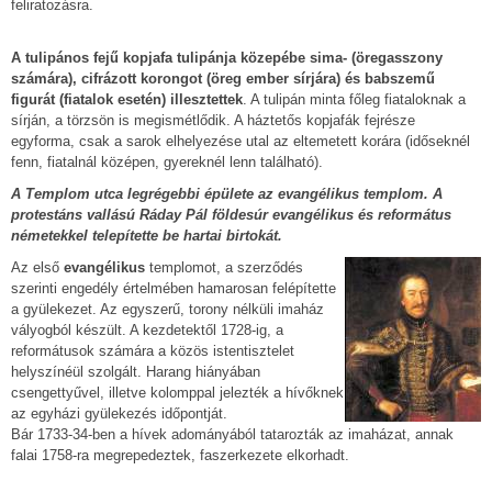
feliratozásra.
A tulipános fejű kopjafa tulipánja közepébe sima- (öregasszony
számára), cifrázott korongot (öreg ember sírjára) és babszemű
figurát (fiatalok esetén) illesztettek
. A tulipán minta főleg fiataloknak a
sírján, a törzsön is megismétlődik. A háztetős kopjafák fejrésze
egyforma, csak a sarok elhelyezése utal az eltemetett korára (időseknél
fenn, fiatalnál középen, gyereknél lenn található).
A Templom utca legrégebbi épülete az evangélikus templom. A
protestáns vallású Ráday Pál földesúr evangélikus és református
németekkel telepítette be hartai birtokát.
Az első
evangélikus
templomot, a szerződés
szerinti engedély értelmében hamarosan felépítette
a gyülekezet. Az egyszerű, torony nélküli imaház
vályogból készült. A kezdetektől 1728-ig, a
reformátusok számára a közös istentisztelet
helyszínéül szolgált. Harang hiányában
csengettyűvel, illetve kolomppal jelezték a hívőknek
az egyházi gyülekezés időpontját.
Bár 1733-34-ben a hívek adományából tatarozták az imaházat, annak
falai 1758-ra megrepedeztek, faszerkezete elkorhadt.