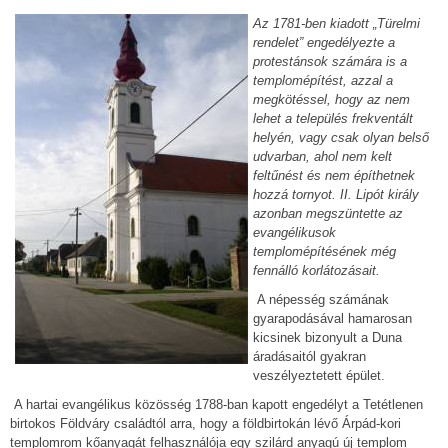
Az 1781-ben kiadott „Türelmi
rendelet” engedélyezte a
protestánsok számára is a
templomépítést, azzal a
megkötéssel, hogy az nem
lehet a település frekventált
helyén, vagy csak olyan belső
udvarban, ahol nem kelt
feltűnést és nem építhetnek
hozzá tornyot. II. Lipót király
azonban megszüntette az
evangélikusok
templomépítésének még
fennálló korlátozásait.
A népesség számának
gyarapodásával hamarosan
kicsinek bizonyult a Duna
áradásaitól gyakran
veszélyeztetett épület.
A hartai evangélikus közösség 1788-ban kapott engedélyt a Tetétlenen
birtokos Földváry családtól arra, hogy a földbirtokán lévő Árpád-kori
templomrom kőanyagát felhasználója egy szilárd anyagú új templom