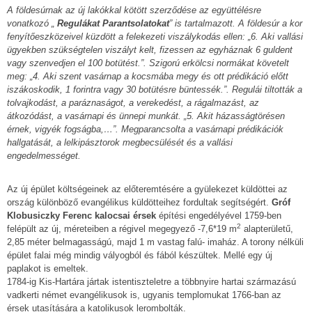
A földesúrnak az új lakókkal kötött szerződése az együttélésre
vonatkozó „
Regulákat Parantsolatokat
” is tartalmazott. A földesúr a kor
fenyítőeszközeivel küzdött a felekezeti viszálykodás ellen: „6. Aki vallási
ügyekben szükségtelen viszályt kelt, fizessen az egyháznak 6 guldent
vagy szenvedjen el 100 botütést.”. Szigorú erkölcsi normákat követelt
meg: „4. Aki szent vasárnap a kocsmába megy és ott prédikáció előtt
iszákoskodik, 1 forintra vagy 30 botütésre büntessék.”. Regulái tiltották a
tolvajkodást, a paráznaságot, a verekedést, a rágalmazást, az
átkozódást, a vasárnapi és ünnepi munkát. „5. Akit házasságtörésen
érnek, vigyék fogságba,…”. Megparancsolta a vasárnapi prédikációk
hallgatását, a lelkipásztorok megbecsülését és a vallási
engedelmességet.
Az új épület költségeinek az előteremtésére a gyülekezet küldöttei az
ország különböző evangélikus küldötteihez fordultak segítségért.
Gróf
Klobusiczky Ferenc kalocsai érsek
építési engedélyével 1759-ben
2
felépült az új, méreteiben a régivel megegyező -7,6*19 m
alapterületű,
2,85 méter belmagasságú, majd 1 m vastag falú- imaház. A torony nélküli
épület falai még mindig vályogból és fából készültek. Mellé egy új
paplakot is emeltek.
1784-ig Kis-Hartára jártak istentiszteletre a többnyire hartai származású
vadkerti német evangélikusok is, ugyanis templomukat 1766-ban az
érsek utasítására a katolikusok lerombolták.