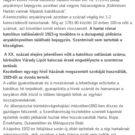
anyakönyvi bejegyzés azonban utal vegyes házasságokra „Különösen
Hartán vannak félpárok katolikusok”.
A keresztelési anyakönyvek azonban a század végéig évi 1-2
keresztelésről tanúsítanak. Míg az 1781-90 közötti 10 évben 100-ra nőtt a
számuk, azt követően ismét erősen visszaesett.
A hartai római
katolikus vallásúakról 1923-ig továbbra is a dunapataji plébánia
anyakönyveiben található bejegyzés. Szentmisét sem tartottak a
községben.
A XX. század elejére jelentősen nőtt a katolikus vallásúak száma,
kérésükre Várady Lipót kalocsai érsek engedélyezte a szentmise
tartását.
Kezdetben egy-egy hívő házának megszentelt szobáját használták,
1929-től az óvoda termét.
A vallás gyakorlásának és a misézésnek a lehetősége erősítette a
katolikus hit terjedését, gyarapította a hívek számát és hamarosan a
tanyákon élők közül is többen látogatói lettek az egyházi
összejöveteleknek.
Az állampusztai büntetésvégrehajtási intézetben1892-ben díszes és
gazdagon felszerelt, a Szentháromság tiszteletére szentelt kápolnát
építettek önálló plébániát hoztak létre hozzácsatolták Harta, Bojár,
Érsekharta, Dunatetétlen és Miklapuszta filiáit.
A kápolna 1932-es felújítása során új oltárt építettek és a régi hartaiknak
adományozták, akik azonban a hely hiánya miatt nem tudták azt