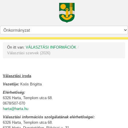
Ön itt van:
VÁLASZTÁSI INFORMÁCIÓK
/
Választási szervek (2026)
Választási iroda
Vezetője:
Koós Brigitta
Elérhetőség:
6326 Harta, Templom utca 68.
0678/507-070
harta@harta.hu
Választási információs szolgálatának elérhetőségei:
6326 Harta, Templom utca 68.
6325 Harta, Dunatetétlen, Rákóczi u. 31.