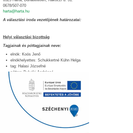
0678/507-070
harta@harta.hu
A választási iroda vezetőjének határozatai:
Helyi választási bizottság
Tagjainak és póttagjainak neve:
elnök: Koós Jenő
elnökhelyettes: Schukkertné Kühn Helga
tag: Halasi Józsefné
póttag: Bulyáki Andrásné
póttag: Nyékiné Klein Krisztina
Elérhetőség:
0678/507-070
Ülésének várható időpontja és napirendje:
Jegyzőkönyv:
Határozatai: