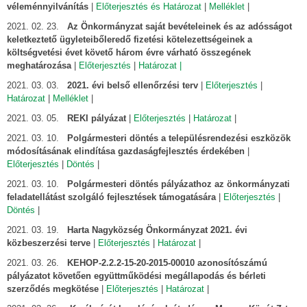
véleménnyilvánítás
|
Előterjesztés és Határozat
|
Melléklet
|
2021. 02. 23.
Az Önkormányzat saját bevételeinek és az adósságot
keletkeztető ügyleteibőleredő fizetési kötelezettségeinek a
költségvetési évet követő három évre várható összegének
meghatározása
|
Előterjesztés
|
Határozat |
2021. 03. 03.
2021. évi belső ellenőrzési terv
|
Előterjesztés
|
Határozat
|
Melléklet
|
2021. 03. 05.
REKI pályázat
|
Előterjesztés
|
Határozat
|
2021. 03. 10.
Polgármesteri döntés a településrendezési eszközök
módosításának elindítása gazdaságfejlesztés érdekében
|
Előterjesztés
|
Döntés
|
2021. 03. 10.
Polgármesteri döntés pályázathoz az önkormányzati
feladatellátást szolgáló fejlesztések támogatására
|
Előterjesztés
|
Döntés
|
2021. 03. 19.
Harta Nagyközség Önkormányzat 2021. évi
közbeszerzési terve
|
Előterjesztés
|
Határozat
|
2021. 03. 26.
KEHOP-2.2.2-15-20-2015-00010 azonosítószámú
pályázatot követően együttműködési megállapodás és bérleti
szerződés megkötése
|
Előterjesztés
|
Határozat
|