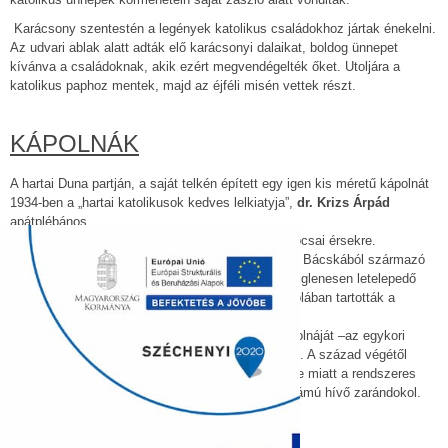
Karácsony szentestén a legények katolikus családokhoz jártak énekelni.
Az udvari ablak alatt adták elő karácsonyi dalaikat, boldog ünnepet
kívánva a családoknak, akik ezért megvendégelték őket. Utoljára a
katolikus paphoz mentek, majd az éjféli misén vettek részt.
KÁPOLNÁK
A hartai Duna partján, a saját telkén épített egy igen kis méretű kápolnát
1934-ben a „hartai katolikusok kedves lelkiatyja”,
dr. Krizs Árpád
apátplébános.
Érsekharta neve is utal egykori birtokosára, a kalocsai érsekre.
Az érsekségi birtokot ötven, a Délvidékről, főleg a Bácskából származó
német család vette bérbe 30 évre 1913-tól. Az ideiglenesen letelepedő
római katolikus bérlők számára kezdetben az iskolában tartották a
szentmiséket.
Az érsekség hamarosan megépítette a major kápolnáját –az egykori
uradalmi magtárból-, mellé önálló plébániát rendelt. A század végétől
azonban a tanyákon élők számának a csökkenése miatt a rendszeres
misézés szünetel. Gellért napi búcsújára nagy számú hívő zarándokol.