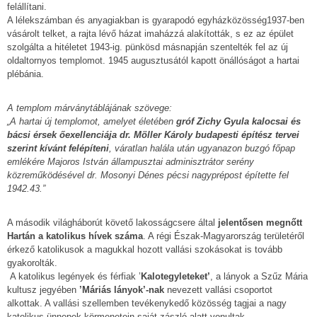
felállítani.
A lélekszámban és anyagiakban is gyarapodó egyházközösség1937-ben
vásárolt telket, a rajta lévő házat imaházzá alakították, s ez az épület
szolgálta a hitéletet 1943-ig. pünkösd másnapján szentelték fel az új
oldaltornyos templomot. 1945 augusztusától kapott önállóságot a hartai
plébánia.
A templom márványtáblájának szövege:
„A hartai új templomot, amelyet életében
gróf Zichy Gyula kalocsai és
bácsi érsek őexellenciája dr. Möller Károly budapesti építész tervei
szerint kívánt felépíteni
, váratlan halála után ugyanazon buzgó főpap
emlékére Majoros István állampusztai adminisztrátor serény
közreműködésével dr. Mosonyi Dénes pécsi nagyprépost építette fel
1942.43.”
A második világháborút követő lakosságcsere által
jelentősen megnőtt
Hartán a katolikus hívek száma
. A régi Észak-Magyarország területéről
érkező katolikusok a magukkal hozott vallási szokásokat is tovább
gyakorolták.
A katolikus legények és férfiak ’
Kalotegyleteket’
, a lányok a Szűz Mária
kultusz jegyében
’Máriás lányok’-nak
nevezett vallási csoportot
alkottak. A vallási szellemben tevékenykedő közösség tagjai a nagy
katolikus ünnepek körmenetein saját zászló alatt vonultak.