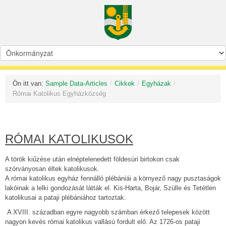
Ön itt van:
Sample Data-Articles
/
Cikkek
/
Egyházak
/
Római Katolikus Egyházközség
RÓMAI KATOLIKUSOK
A török kiűzése után elnéptelenedett földesúri birtokon csak
szórványosan éltek katolikusok.
A római katolikus egyház fennálló plébániái a környező nagy pusztaságok
lakóinak a lelki gondozását látták el. Kis-Harta, Bojár, Szülle és Tetétlen
katolikusai a pataji plébániához tartoztak.
A XVIII. században egyre nagyobb számban érkező telepesek között
nagyon kevés római katolikus vallású fordult elő. Az 1726-os pataji