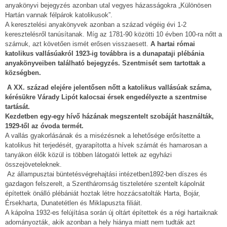
anyakönyvi bejegyzés azonban utal vegyes házasságokra „Különösen
Hartán vannak félpárok katolikusok”.
A keresztelési anyakönyvek azonban a század végéig évi 1-2
keresztelésről tanúsítanak. Míg az 1781-90 közötti 10 évben 100-ra nőtt a
számuk, azt követően ismét erősen visszaesett.
A hartai római
katolikus vallásúakról 1923-ig továbbra is a dunapataji plébánia
anyakönyveiben található bejegyzés. Szentmisét sem tartottak a
községben.
A XX. század elejére jelentősen nőtt a katolikus vallásúak száma,
kérésükre Várady Lipót kalocsai érsek engedélyezte a szentmise
tartását.
Kezdetben egy-egy hívő házának megszentelt szobáját használták,
1929-től az óvoda termét.
A vallás gyakorlásának és a misézésnek a lehetősége erősítette a
katolikus hit terjedését, gyarapította a hívek számát és hamarosan a
tanyákon élők közül is többen látogatói lettek az egyházi
összejöveteleknek.
Az állampusztai büntetésvégrehajtási intézetben1892-ben díszes és
gazdagon felszerelt, a Szentháromság tiszteletére szentelt kápolnát
építettek önálló plébániát hoztak létre hozzácsatolták Harta, Bojár,
Érsekharta, Dunatetétlen és Miklapuszta filiáit.
A kápolna 1932-es felújítása során új oltárt építettek és a régi hartaiknak
adományozták, akik azonban a hely hiánya miatt nem tudták azt