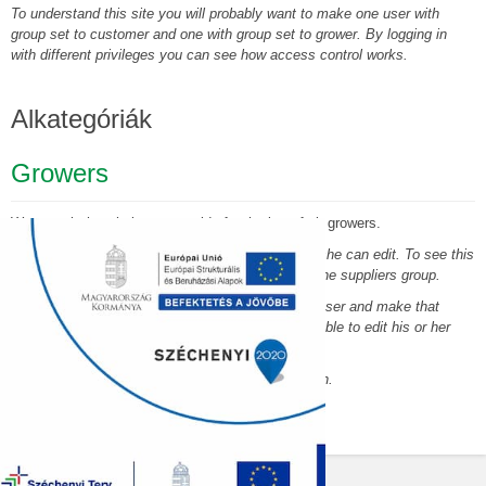
To understand this site you will probably want to make one user with
group set to customer and one with group set to grower. By logging in
with different privileges you can see how access control works.
Alkategóriák
Growers
We search the whole countryside for the best fruit growers.
You can let each supplier have a page that he or she can edit. To see this
in action you will need to create a user who is in the suppliers group.
Create one page in the growers category for that user and make that
supplier the author of the page. That user will be able to edit his or her
page.
This illustrates the use of the Edit Own permission.