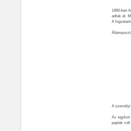
1980-ban fe
adtak át. M
A fogvatart
Állampusztán
A személyi
Az egykori 
paplak volt