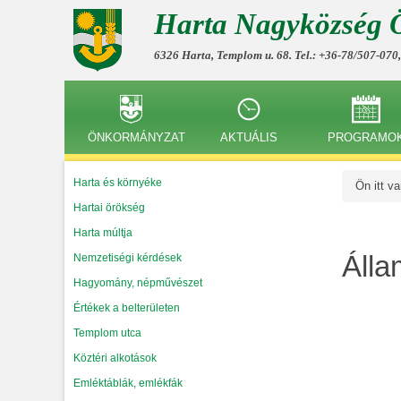
Harta Nagyközség 
6326 Harta, Templom u. 68. Tel.: +36-78/507-070
ÖNKORMÁNYZAT
AKTUÁLIS
PROGRAMO
Harta és környéke
Ön itt v
Hartai örökség
Harta múltja
Álla
Nemzetiségi kérdések
Hagyomány, népművészet
Értékek a belterületen
Templom utca
Köztéri alkotások
Emléktáblák, emlékfák