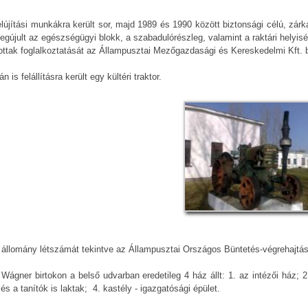
lújítási munkákra került sor, majd 1989 és 1990 között biztonsági célú, zárk
egújult az egészségügyi blokk, a szabadulórészleg, valamint a raktári helyis
ottak foglalkoztatását az Állampusztai Mezőgazdasági és Kereskedelmi Kft. bi
 is felállításra került egy kültéri traktor.
 állomány létszámát tekintve az Állampusztai Országos Büntetés-végrehajtási
Wágner birtokon a belső udvarban eredetileg 4 ház állt: 1. az intézői ház; 2. 
 és a tanítók is laktak; 4. kastély - igazgatósági épület.