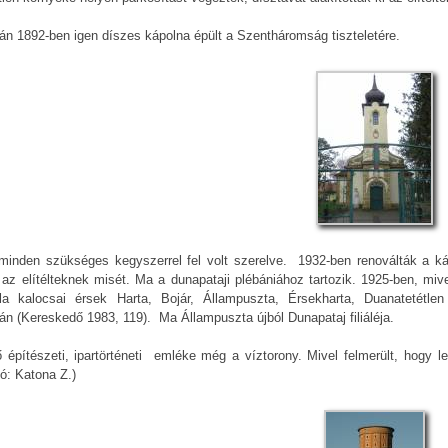
án 1892-ben igen díszes kápolna épült a Szentháromság tiszteletére.
minden szükséges kegyszerrel fel volt szerelve. 1932-ben renoválták a k
t az elítélteknek misét. Ma a dunapataji plébániához tartozik. 1925-ben, mi
a kalocsai érsek Harta, Bojár, Állampuszta, Érsekharta, Duanatetétlen é
n (Kereskedő 1983, 119). Ma Állampuszta újból Dunapataj filiáléja.
 építészeti, ipartörténeti emléke még a víztorony. Mivel felmerült, hogy l
tó: Katona Z.)