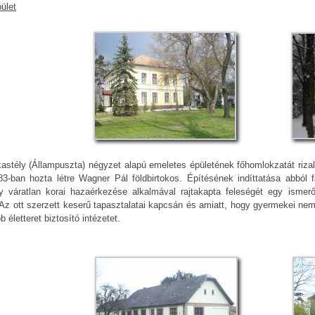
ület
stély (Állampuszta) négyzet alapú emeletes épületének főhomlokzatát rizalit 
83-ban hozta létre Wagner Pál földbirtokos. Építésének indíttatása abból f
gy váratlan korai hazaérkezése alkalmával rajtakapta feleségét egy ismerős 
Az ott szerzett keserű tapasztalatai kapcsán és amiatt, hogy gyermekei nem 
 életteret biztosító intézetet.