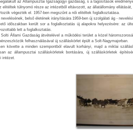
egalakult az Állampusztai Igazságügyi gazdaság, s a tagosítások eredmények
 elitéltek túlnyomó része az intézetből eltávozott, az állatállomány ellátásá
tozók végezték el. 1957-ben megszűnt a női elitéltek foglalkoztatása.
k nevelésének, belső életének irányítására 1959-ben új szolgálati ág - nevelési s
ető időszakban került sor a foglalkoztatás új alapokra helyezésére: az ül
ozottabb lett a foglalkoztatás.
 Solti Állami Gazdaság átvételével a működési terület a közel háromszorosár
 pénzeszközök felhasználásával új szálláskörlet épült a Solt-Nagymajorban.
sen követte a minden szempontból elavult korhányi, majd a miklai szállásk
an az állampusztai szálláskörletek bontására, új szálláskörletek építésé
i intézet.