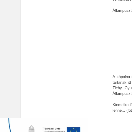
Állampuszt
A kápolna 
tartanak it
Zichy Gyul
Állampusztá
Kiemelkedő
lenne... (fo