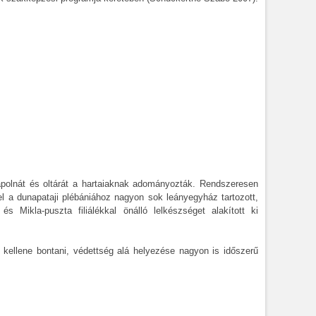
ápolnát és oltárát a hartaiaknak adományozták. Rendszeresen
vel a dunapataji plébániához nagyon sok leányegyház tartozott,
s Mikla-puszta filiálékkal önálló lelkészséget alakított ki
e kellene bontani, védettség alá helyezése nagyon is időszerű