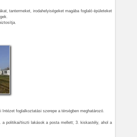
ákat, tantermeket, irodahelyiségeket magába foglaló épületeket
égek.
ztosítja.
 Intézet foglalkoztatási szerepe a térségben meghatározó.
a politikai/tiszti lakások a posta mellett; 3. kiskastély, ahol a