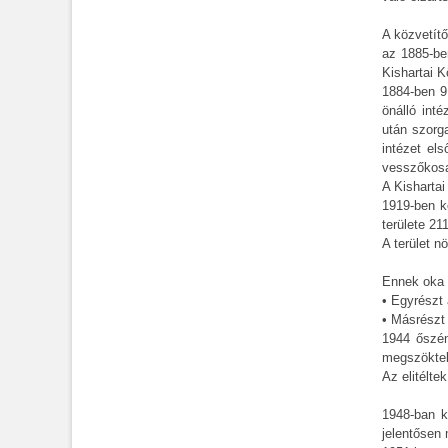
A közvetítő
az 1885-be
Kishartai K
1884-ben 9 
önálló int
után szorga
intézet el
vesszőkosar
A Kishartai
1919-ben ke
területe 211
A terület 
Ennek oka k
• Egyrészt 
• Másrészt 
1944 őszén 
megszökte
Az elitélte
1948-ban k
jelentősen m