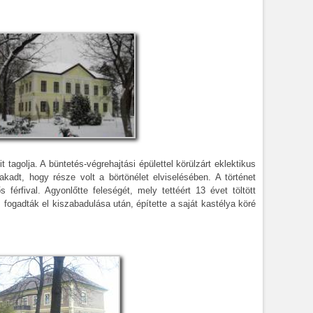
tagolja. A büntetés-végrehajtási épülettel körülzárt eklektikus
akadt, hogy része volt a börtönélet elviselésében. A történet
férfival. Agyonlőtte feleségét, mely tettéért 13 évet töltött
fogadták el kiszabadulása után, építette a saját kastélya köré