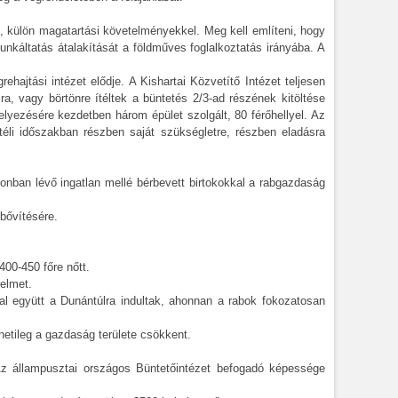
t, külön magatartási követelményekkel. Meg kell említeni, hogy
káltatás átalakítását a földműves foglalkoztatás irányába. A
hajtási intézet elődje. A Kishartai Közvetítő Intézet teljesen
a, vagy börtönre ítéltek a büntetés 2/3-ad részének kitöltése
elyezésére kezdetben három épület szolgált, 80 férőhellyel. Az
éli időszakban részben saját szükségletre, részben eladásra
jdonban lévő ingatlan mellé bérbevett birtokokkal a rabgazdaság
bővítésére.
400-450 főre nőtt.
yelmet.
nyal együtt a Dunántúlra indultak, ahonnan a rabok fokozatosan
netileg a gazdaság területe csökkent.
 Az állampusztai országos Büntetőintézet befogadó képessége