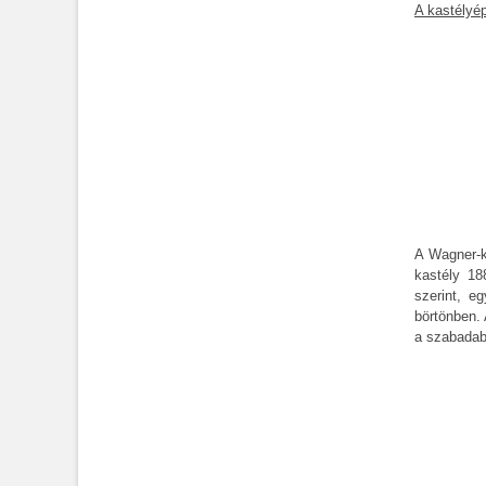
A kastélyép
A Wagner-ka
kastély 18
szerint, e
börtönben. 
a szabadabb