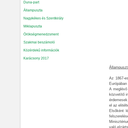
Duna-part
Állampuszta
Nagykékes és Szentkirály
Miklapuszta
Örökségmenedzsment
Szakmai beszámoló
Közérdekű információk
Karácsony 2017
Állampuszt
Az 1867-es
Európában m
A meglévő 
közvetítő i
érdemesek 
el az elitélt
Elsőként l
felszerelé
Minisztériu
való elzárt