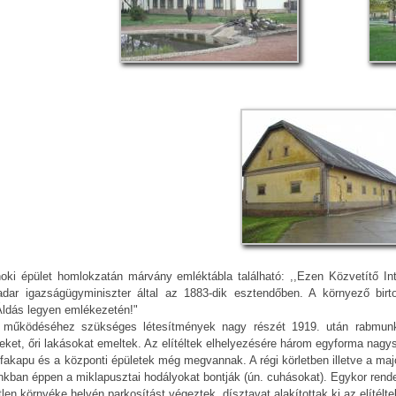
oki épület homlokzatán márvány emléktábla található: ,,Ezen Közvetítő Intéz
adar igazságügyminiszter által az 1883-dik esztendőben. A környező bir
Áldás legyen emlékezetén!"
 működéséhez szükséges létesítmények nagy részét 1919. után rabmunkae
ket, őri lakásokat emeltek. Az elítéltek elhelyezésére három egyforma nagys
fakapu és a központi épületek még megvannak. A régi körletben illetve a majo
nkban éppen a miklapusztai hodályokat bontják (ún. cuhásokat). Egykor rend
len környéke helyén parkosítást végeztek, dísztavat alakítottak ki az elíté