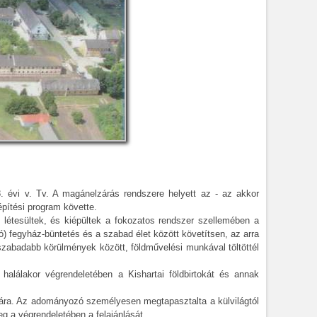
. évi v. Tv. A magánelzárás rendszere helyett az - az akkor
építési program követte.
 létesültek, és kiépültek a fokozatos rendszer szellemében a
ó) fegyház-büntetés és a szabad élet között követítsen, az arra
zabadabb körülmények között, földművelési munkával töltöttél
 halálakor végrendeletében a Kishartai földbirtokát és annak
tására. Az adományozó személyesen megtapasztalta a külvilágtól
eg a végrendeletében a felajánlását.