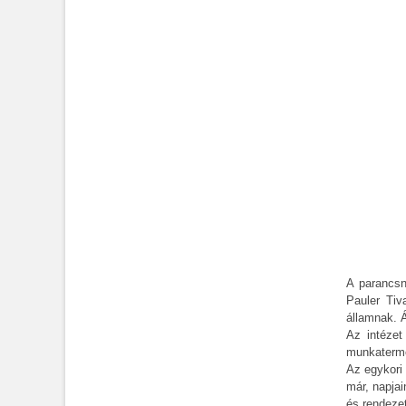
A parancsn
Pauler Tiv
államnak. 
Az intézet
munkaterme
Az egykori 
már, napjai
és rendezet