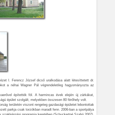
et I. Ferencz József dicső uralkodása alatt létesíttetett dr.
tokot a néhai Wagner Pál végrendeletileg hagyományozta az
rővel építették föl. A harmincas évek elején új zárkákat,
ágú épület szolgált, melyekben összesen 80 férőhely volt.
rság területén viszont rengeteg gazdasági épületet lebontottak
ezett parkja csak torzókban maradt fenn. 2006-ban a sportpálya
ltek szakképzési programja keretében (Schuckertné Szabó 2007).