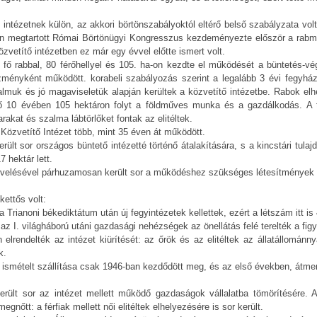
 intézetnek külön, az akkori börtönszabályoktól eltérő belső szabályzata vol
n megtartott Római Börtönügyi Kongresszus kezdeményezte először a rabmun
özvetítő intézetben ez már egy évvel előtte ismert volt.
fő rabbal, 80 férőhellyel és 105. ha-on kezdte el működését a büntetés-végre
ézményként működött. korabeli szabályozás szerint a legalább 3 évi fegyházr
lmuk és jó magaviseletük alapján kerültek a közvetítő intézetbe. Rabok elh
ső 10 évében 105 hektáron folyt a földműves munka és a gazdálkodás. A t
akat és szalma lábtörlőket fontak az elitéltek.
 Közvetítő Intézet több, mint 35 éven át működött.
rült sor országos büntető intézetté történő átalakítására, s a kincstári tula
7 hektár lett.
növelésével párhuzamosan került sor a működéshez szükséges létesítmények 
ettős volt:
a Trianoni békediktátum után új fegyintézetek kellettek, ezért a létszám itt is 
az I. világháború utáni gazdasági nehézségek az önellátás felé terelték a fig
elrendelték az intézet kiürítését: az őrök és az elitéltek az állatállomán
k.
k ismételt szállítása csak 1946-ban kezdődött meg, és az első években, átme
erült sor az intézet mellett működő gazdaságok vállalatba tömörítésére.
egnőtt: a férfiak mellett női elitéltek elhelyezésére is sor került.