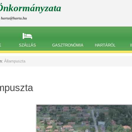
Önkormányzata
, harta@harta.hu
K
SZÁLLÁS
GASZTRONÓMIA
HARTÁRÓL
an:
Állampuszta
mpuszta