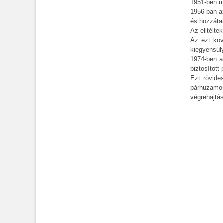
1951-ben m
1956-ban az
és hozzátar
Az elitélte
Az ezt köv
kiegyensúly
1974-ben a
biztosított
Ezt rövide
párhuzamos
végrehajtás