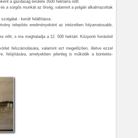
ént a gazdaság területe 3500 hektárra nőtt.
t, és a sürgős munkát az őrség, valamint a polgári alkalmazottak
zolgálat - került felállításra.
tetvény telepítés eredményeként az intézetben folyamatosabb,
a nőtt, s ma meghaladja a 12. 500 hektárt. Központi forrásból
örlet felszámolására, valamint ezt megelőzően, illetve ezzel
re, felújítására, amelyekben jelenleg is működik a büntetés-