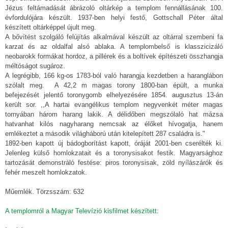
Jézus feltámadását ábrázoló oltárkép a templom fennállásának 100.
évfordulójára készült. 1937-ben helyi festő, Gottschall Péter által
készített oltárképpel újult meg.
A bővítést szolgáló felújítás alkalmával készült az oltárral szembeni fa
karzat és az oldalfal alsó ablaka. A templombelső is klasszicizáló
neobarokk formákat hordoz, a pillérek és a boltívek építészeti összhangja
méltóságot sugároz.
A legrégibb, 166 kg-os 1783-ból való harangja kezdetben a haranglábon
szólalt meg. A 42,2 m magas torony 1800-ban épült, a munka
befejezését jelentő toronygomb elhelyezésére 1854. augusztus 13-án
került sor. ,,A hartai evangélikus templom negyvenkét méter magas
tornyában három harang lakik. A délidőben megszólaló hat mázsa
hatvanhat kilós nagyharang nemcsak az élőket hívogatja, hanem
emlékeztet a második világháború után kitelepített 287 családra is."
1892-ben kapott új bádogborítást kapott, óráját 2001-ben cserélték ki.
Jelenleg külső homlokzatait és a toronysisakot festik. Magyarsághoz
tartozását demonstráló festése: piros toronysisak, zöld nyílászárók és
fehér meszelt homlokzatok.
Műemlék. Törzsszám: 632
A templomról a Magyar Televízió kisfilmet készített: