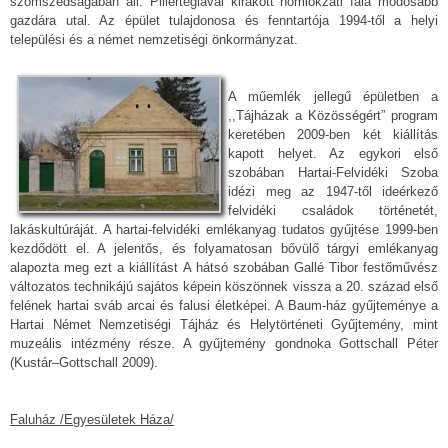
szomszédságában áll. Pillértéglával kirakott homlokzati fala módosabb
gazdára utal. Az épület tulajdonosa és fenntartója 1994-től a helyi
települési és a német nemzetiségi önkormányzat.
A műemlék jellegű épületben a
,,Tájházak a Közösségért” program
keretében 2009-ben két kiállítás
kapott helyet. Az egykori első
szobában Hartai-Felvidéki Szoba
idézi meg az 1947-től ideérkező
felvidéki családok történetét,
lakáskultúráját. A hartai-felvidéki emlékanyag tudatos gyűjtése 1999-ben
kezdődött el. A jelentős, és folyamatosan bővülő tárgyi emlékanyag
alapozta meg ezt a kiállítást A hátsó szobában Gallé Tibor festőművész
változatos technikájú sajátos képein köszönnek vissza a 20. század első
felének hartai sváb arcai és falusi életképei. A Baum-ház gyűjteménye a
Hartai Német Nemzetiségi Tájház és Helytörténeti Gyűjtemény, mint
muzeális intézmény része. A gyűjtemény gondnoka Gottschall Péter
(Kustár–Gottschall 2009).
Faluház /Egyesületek Háza/