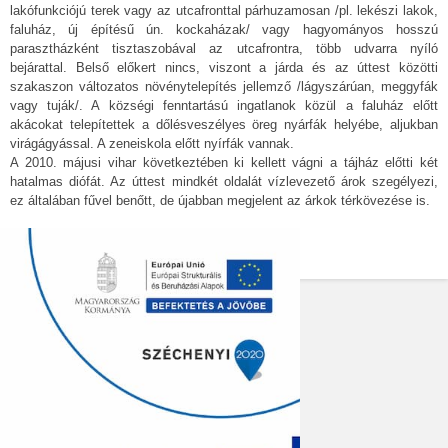
lakófunkciójú terek vagy az utcafronttal párhuzamosan /pl. lekészi lakok,
faluház, új építésű ún. kockaházak/ vagy hagyományos hosszú
parasztházként tisztaszobával az utcafrontra, több udvarra nyíló
bejárattal. Belső előkert nincs, viszont a járda és az úttest közötti
szakaszon változatos növénytelepítés jellemző /lágyszárúan, meggyfák
vagy tuják/. A községi fenntartású ingatlanok közül a faluház előtt
akácokat telepítettek a dőlésveszélyes öreg nyárfák helyébe, aljukban
virágágyással. A zeneiskola előtt nyírfák vannak.
A 2010. májusi vihar következtében ki kellett vágni a tájház előtti két
hatalmas diófát. Az úttest mindkét oldalát vízlevezető árok szegélyezi,
ez általában fűvel benőtt, de újabban megjelent az árkok térkövezése is.