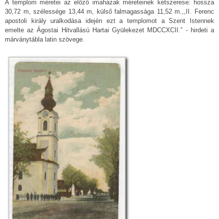
A templom méretei az előző imaházak méreteinek kétszerese: hossza
30,72 m, szélessége 13,44 m, külső falmagassága 11,52 m.,,II. Ferenc
apostoli király uralkodása idején ezt a templomot a Szent Istennek
emelte az Ágostai Hitvallású Hartai Gyülekezet MDCCXCII.” - hirdeti a
márványtábla latin szövege.