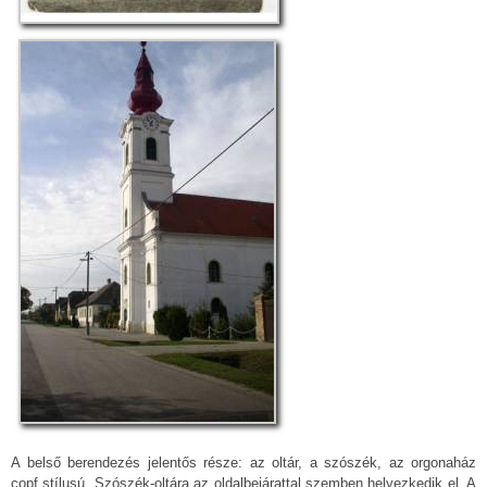
A belső berendezés jelentős része: az oltár, a szószék, az orgonaház
copf stílusú. Szószék-oltára az oldalbejárattal szemben helyezkedik el. A