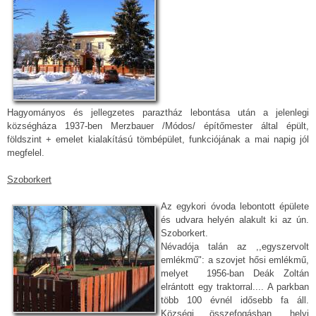
Hagyományos és jellegzetes paraztház lebontása után a jelenlegi
községháza 1937-ben Merzbauer /Módos/ építőmester által épült,
földszint + emelet kialakítású tömbépület, funkciójának a mai napig jól
megfelel.
Szoborkert
Az egykori óvoda lebontott épülete
és udvara helyén alakult ki az ún.
Szoborkert.
Névadója talán az ,,egyszervolt
emlékmű": a szovjet hősi emlékmű,
melyet 1956-ban Deák Zoltán
elrántott egy traktorral.... A parkban
több 100 évnél idősebb fa áll.
Községi összefogásban, helyi