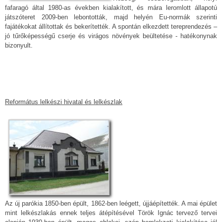
fafaragó által 1980-as években kialakított, és mára leromlott állapotú
játszóteret 2009-ben lebontották, majd helyén Eu-normák szerinti
fajátékokat állítottak és bekerítették. A spontán elkezdett tereprendezés –
jó tűrőképességű cserje és virágos növények beültetése - hatékonynak
bizonyult.
Református lelkészi hivatal és lelkészlak
Az új parókia 1850-ben épült, 1862-ben leégett, újjáépítették. A mai épület
mint lelkészlakás ennek teljes átépítésével Török Ignác tervező tervei