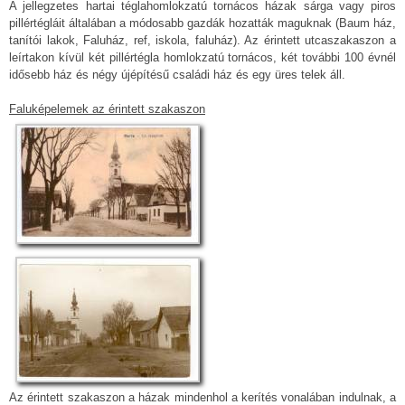
A jellegzetes hartai téglahomlokzatú tornácos házak sárga vagy piros
pillértégláit általában a módosabb gazdák hozatták maguknak (Baum ház,
tanítói lakok, Faluház, ref, iskola, faluház). Az érintett utcaszakaszon a
leírtakon kívül két pillértégla homlokzatú tornácos, két további 100 évnél
idősebb ház és négy újépítésű családi ház és egy üres telek áll.
Faluképelemek az érintett szakaszon
Az érintett szakaszon a házak mindenhol a kerítés vonalában indulnak, a