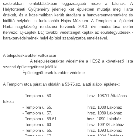
szobrokban, emléktáblákban leggazdagabb része a falunak. A
Helytörténeti Gyűjtemény jelenleg két épületben mutatja meg Harta
értékeit, és a közelmúltban került átadásra a hangversenyteremként és
kiállító helyként is funkcionáló Hajós Múzeum. A Templom u. épületei
Harta nagyközség rendezési tervének 2010. évi módosítása során
(tervező: Új-Lépték Bt.) további védettséget kaptak az épületegyüttesek -
karaktervédelmének helyi építési szabályzatba emelésével.
A településkarakter változásai
A településkarakter védelmére a HÉSZ a következő lista
szerinti épületegyüttest jelöli ki:
Épületegyüttesek karakter-védelme:
A Templom utca páratlan oldalán a 53-75.sz. alatti alábbi épületek:
- Templom u. 53. hrsz. 1087/1 Általános
Iskola
- Templom u. 55. hrsz. 1088 Lakóház
- Templom u. 57. hrsz. 1089 Lakóház
- Templom u. 59-61. hrsz. 1090 Lakóház
- Templom u. 63. hrsz. 1091/2Lakóház
- Templom u. 65. hrsz. 1093 Lakóház