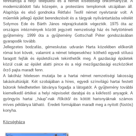
fenntartója a helyi települési és a német kisebbségi önkormányzat. A
modernizálódott falu közepén, a protestáns templomok utcájában áll.
Alapítója és első gondnoka Rétfalvi Teofil német nyelvtanár volt. A
műemlék jellegű épület berendezését és a tárgyak nyilvántartásba vételét
Solymos Ede és Bárth János néprajzkutatók végezték. 1975 óta az
országos intézmények között jegyzett nemzetiségi ház és helytörténeti
gyűjtemény. 1999 óta a gyűjtemény Gottschall Péter gondozásában
gyarapodik tovább.
Jellegzetes bodzafás, gémeskutas udvarán Harta közelében előkerült
római kori kövek, valamint a német telepesekhez köthető egyedi stílusú
faragott fejfák és épületdíszek tekinthetők meg. A gazdasági épületek
közül csak az épület alatti pince és a régi mezőgazdasági eszközöket
őrző pajta maradt fenn.
A lakóház hitelesen mutatja be a hartai német nemzetiségi lakosság
lakáskultúráját. Két szobájában a híres, egyedi színvilágú hartai festett
bútorok feledhetetlen látványa fogadja a látogatót. A gyűjtemény további
kiemelkedő értékei a helyi népviselet darabjai és a kékfestő anyagok. A
gyöngyös hartai ,,háup”-nak /főkötő/ és kötött harisnyáknak számos
míves példánya látható. Eredeti formájában maradt meg a nyitott (füstös)
konyha.
Községháza