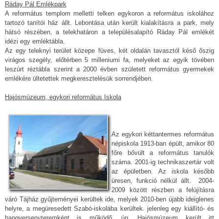
Ráday Pál Emlékpark
A református templom melletti telken egykoron a református iskolához
tartozó tanítói ház állt. Lebontása után került kialakításra a park, mely
hátsó részében, a telekhatáron a településalapító Ráday Pál emlékét
idézi egy emléktábla.
Az egy teleknyi terület közepe füves, két oldalán tavasztól késő őszig
virágos szegély, előtérben 5 milleniumi fa, melyeket az egyik tövében
leszúrt réztábla szerint a 2000 évben született református gyermekek
emlékére ültetettek megkeresztelésük sorrendjében.
Hajósmúzeum, egykori református Iskola
Az egykori kéttantermes református
népiskola 1913-ban épült, amikor 80
főre bővült a református tanulók
száma. 2001-ig technikaszertár volt
az épületben. Az iskola később
üresen, funkció nélkül állt. 2004-
2009 között részben a felújításra
váró Tájház gyűjteményei kerültek ide, melyek 2010-ben újabb ideiglenes
helyre, a megüresedett Szabó-iskolába kerültek. jelenleg egy kiállító- és
hangversenyteremként is működő, ún. Hajósmúzeum került itt