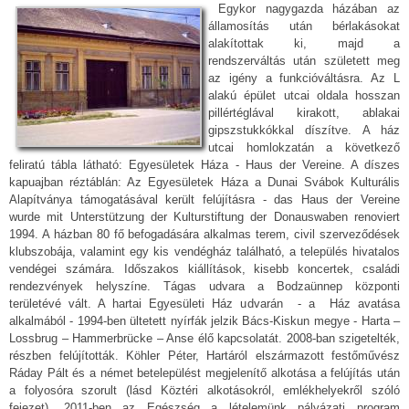
Egykor nagygazda házában az
államosítás után bérlakásokat
alakítottak ki, majd a
rendszerváltás után született meg
az igény a funkcióváltásra. Az L
alakú épület utcai oldala hosszan
pillértéglával kirakott, ablakai
gipszstukkókkal díszítve. A ház
utcai homlokzatán a következő
feliratú tábla látható: Egyesületek Háza - Haus der Vereine. A díszes
kapuajban réztáblán: Az Egyesületek Háza a Dunai Svábok Kulturális
Alapítványa támogatásával került felújításra - das Haus der Vereine
wurde mit Unterstützung der Kulturstiftung der Donauswaben renoviert
1994. A házban 80 fő befogadására alkalmas terem, civil szerveződések
klubszobája, valamint egy kis vendégház található, a település hivatalos
vendégei számára. Időszakos kiállítások, kisebb koncertek, családi
rendezvények helyszíne. Tágas udvara a Bodzaünnep központi
területévé vált. A hartai Egyesületi Ház udvarán - a Ház avatása
alkalmából - 1994-ben ültetett nyírfák jelzik Bács-Kiskun megye - Harta –
Lossbrug – Hammerbrücke – Anse élő kapcsolatát. 2008-ban szigetelték,
részben felújították. Köhler Péter, Hartáról elszármazott festőművész
Ráday Pált és a német betelepülést megjelenítő alkotása a felújítás után
a folyosóra szorult (lásd Köztéri alkotásokról, emlékhelyekről szóló
fejezet). 2011-ben az Egészség a lételemünk pályázati program