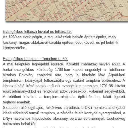
Evangélikus lelkészi hivatal és lelkészlak
Az 1950-es évek végén, a régi lelkészlak helyén épített épület, mely
keskeny, magas ablakaival korábbi építésmódot követi, és jól beleillik
környezetébe.
Evangélikus templom - Templom u. 50.
A mai település legrégebbi épülete. Korábbi imaházak helyén épült. A
hartai evangélikus közösség 1788-ban kapott engedélyt a Tetétlenen
birtokos Földváry családtól arra, hogy a birtokán lévő Árpád-kori
templomrom kőanyagát felhasználja egy szilárd templom építéséhez. A
klasszicizáló késő-barokk stílusú evangélikus templom 1791-98 között
épült adományokból és rendkívüli adókivetésekből, valamint segélyekből.
A tetétleni köveket a templom alapjaiba építették be, falait égetett
téglából emelték.
Szabadon álló egyhajós, félköríves záródású, a DK-i homlokzat síkjából
kissé előrelépő tornyú templom, a záródás felett kontyolt nyeregtetővel, a
DNy-i hajófalhoz kapcsolódó alacsony bejárati építménnyel. Csehsüveg
boltozatos belső tér.