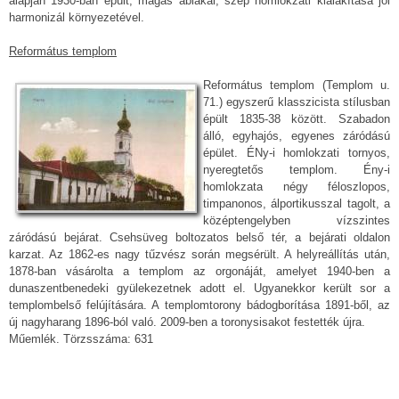
alapján 1930-ban épült, magas ablakai, szép homlokzati kialakítása jól
harmonizál környezetével.
Református templom
Református templom (Templom u.
71.) egyszerű klasszicista stílusban
épült 1835-38 között. Szabadon
álló, egyhajós, egyenes záródású
épület. ÉNy-i homlokzati tornyos,
nyeregtetős templom. Ény-i
homlokzata négy féloszlopos,
timpanonos, álportikusszal tagolt, a
középtengelyben vízszintes
záródású bejárat. Csehsüveg boltozatos belső tér, a bejárati oldalon
karzat. Az 1862-es nagy tűzvész során megsérült. A helyreállítás után,
1878-ban vásárolta a templom az orgonáját, amelyet 1940-ben a
dunaszentbenedeki gyülekezetnek adott el. Ugyanekkor került sor a
templombelső felújítására. A templomtorony bádogborítása 1891-ből, az
új nagyharang 1896-ból való. 2009-ben a toronysisakot festették újra.
Műemlék. Törzsszáma: 631