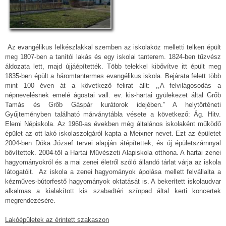
Az evangélikus lelkészlakkal szemben az iskolaköz melletti telken épült
meg 1807-ben a tanítói lakás és egy iskolai tanterem. 1824-ben tűzvész
áldozata lett, majd újjáépítették. Több telekkel kibővítve itt épült meg
1835-ben épült a háromtantermes evangélikus iskola. Bejárata felett több
mint 100 éven át a következő felirat állt: ,,A felvilágosodás a
népnevelésnek emelé ágostai vall. ev. kis-hartai gyülekezet által Grőb
Tamás és Grőb Gáspár kurátorok idejében.” A helytörténeti
Gyűjteményben található márványtábla vésete a következő: Ág. Hitv.
Elemi Népiskola. Az 1960-as években még általános iskolaként működő
épület az ott lakó iskolaszolgáról kapta a Meixner nevet. Ezt az épületet
2004-ben Dóka József tervei alapján átépítettek, és új épületszárnnyal
bővítettek. 2004-től a Hartai Művészeti Alapiskola otthona. A hartai zenei
hagyományokról és a mai zenei életről szóló állandó tárlat várja az iskola
látogatóit. Az iskola a zenei hagyományok ápolása mellett felvállalta a
kézműves-bútorfestő hagyományok oktatását is. A bekerített iskolaudvar
alkalmas a kialakított kis szabadtéri színpad által kerti koncertek
megrendezésére.
Lakóépületek az érintett szakaszon