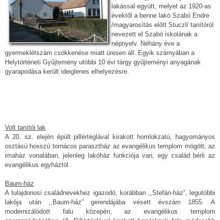
lakással együtt, melyet az 1920-as
évektől a benne lakó Szabó Endre
/magyarosítás előtt Stuczl/ tanítóról
nevezett el Szabó iskolának a
népnyelv. Néhány éve a
gyermeklétszám csökkenése miatt üresen áll. Egyik szárnyában a
Helytörténeti Gyűjtemény utóbbi 10 évi tárgy gyűjteményi anyagának
gyarapodása került ideiglenes elhelyezésre.
Volt tanítói lak
A 20. sz. elején épült pillértéglával kirakott homlokzatú, hagyományos
osztású hosszú tornácos parasztház az evangélikus templom mögött, az
imaház vonalában, jelenleg lakóház funkciója van, egy család bérli az
evangélikus egyháztól.
Baum-ház
A tulajdonosi családnevekhez igazodó, korábban ,,Stefán-ház”, legutóbbi
lakója után ,,Baum-ház” gerendájába vésett évszám 1855. A
modernizálódott falu közepén, az evangélikus templom