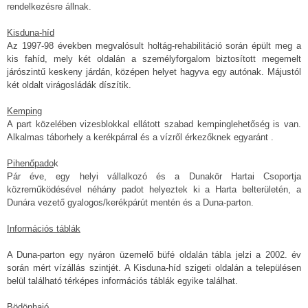
rendelkezésre állnak.
Kisduna-híd
Az 1997-98 években megvalósult holtág-rehabilitáció során épült meg a
kis fahíd, mely két oldalán a személyforgalom biztosított megemelt
járószintű keskeny járdán, középen helyet hagyva egy autónak. Májustól
két oldalt virágosládák díszítik.
Kemping
A part közelében vizesblokkal ellátott szabad kempinglehetőség is van.
Alkalmas táborhely a kerékpárral és a vízről érkezőknek egyaránt .
Pihenőpado
k
Pár éve, egy helyi vállalkozó és a Dunakör Hartai Csoportja
közreműködésével néhány padot helyeztek ki a Harta belterületén, a
Dunára vezető gyalogos/kerékpárút mentén és a Duna-parton.
Információs táblák
A Duna-parton egy nyáron üzemelő büfé oldalán tábla jelzi a 2002. év
során mért vízállás szintjét. A Kisduna-híd szigeti oldalán a településen
belül található térképes információs táblák egyike találhat.
Bödönhajó