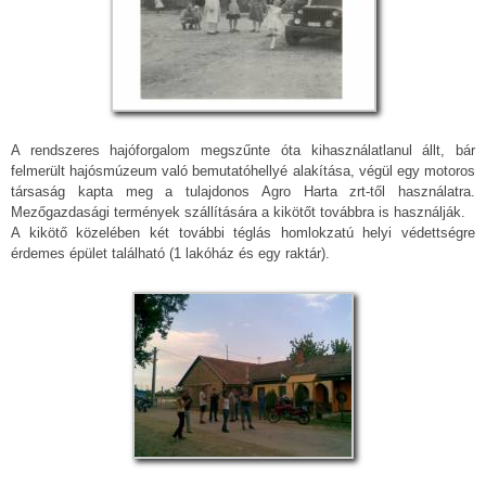
A rendszeres hajóforgalom megszűnte óta kihasználatlanul állt, bár
felmerült hajósmúzeum való bemutatóhellyé alakítása, végül egy motoros
társaság kapta meg a tulajdonos Agro Harta zrt-től használatra.
Mezőgazdasági termények szállítására a kikötőt továbbra is használják.
A kikötő közelében két további téglás homlokzatú helyi védettségre
érdemes épület található (1 lakóház és egy raktár).