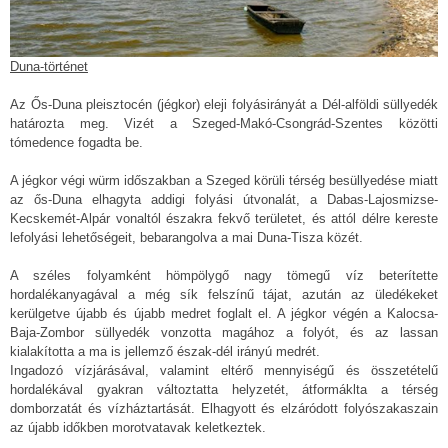
Duna-történet
Az Ős-Duna pleisztocén (jégkor) eleji folyásirányát a Dél-alföldi süllyedék
határozta meg. Vizét a Szeged-Makó-Csongrád-Szentes közötti
tómedence fogadta be.
A jégkor végi würm időszakban a Szeged körüli térség besüllyedése miatt
az ős-Duna elhagyta addigi folyási útvonalát, a Dabas-Lajosmizse-
Kecskemét-Alpár vonaltól északra fekvő területet, és attól délre kereste
lefolyási lehetőségeit, bebarangolva a mai Duna-Tisza közét.
A széles folyamként hömpölygő nagy tömegű víz beterítette
hordalékanyagával a még sík felszínű tájat, azután az üledékeket
kerülgetve újabb és újabb medret foglalt el. A jégkor végén a Kalocsa-
Baja-Zombor süllyedék vonzotta magához a folyót, és az lassan
kialakította a ma is jellemző észak-dél irányú medrét.
Ingadozó vízjárásával, valamint eltérő mennyiségű és összetételű
hordalékával gyakran változtatta helyzetét, átformáklta a térség
domborzatát és vízháztartását. Elhagyott és elzáródott folyószakaszain
az újabb időkben morotvatavak keletkeztek.