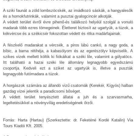
A sziki faunát a zöld lombszöcskék, az imádkozó sáskák, a hangyalesők
és a homokfutrinkák, valamint a pusztai gyalogcincér alkotják.
A védett terület évről évre pihenő-és találkozó helyéül szolgál a vonuló
madarak több ezres tömegeinek. Életteret biztosít az ugartyúk, a túzok, a
kékvércse és a székicsér fokozottan védett és ritka madárfajainak.
A fészkelő madarakat a vércsék, a piros lábú cankó, a nagy goda, a
bíbic, a barna rétihéja, a kabasólyom és az egerészölyv képviselik. A
szikes vizek mellett költik ki fiókáikat a széki lile, valamint a gólyatöcs.
Itt található a hazai széki lile állomány legnagyobb egyedszámú
csoportja. Kedveli ezt a sziket az ugartyúk is, illetve a puszták
legnagyobb futómadara a túzok.
A horgászok számára az állandó vizű csatornák (Kerekér, Kígyós) halban
gazdag vizei jelentik a paradicsomi bőséget.
A védett terület tenyésztett állatai a juh és a szarvasmarha,
legeltetésükkel a növényvilág eredetiségének őrzői.
Forrás: Harta (Hartau) (Szerkeztette: dr. Feketéné Kordé Katalin) Via
Tours Kiadói Kft. 2005.