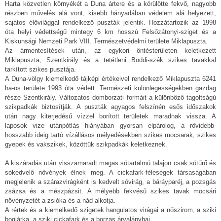
Harta közvetlen környékét a Duna ártere és a körülötte fekvő, nagyobb
részben művelés alá vont, kisebb hányadában védelem alá helyezett,
sajátos élővilággal rendelkező puszták jelentik. Hozzátartozik az 1998
óta helyi védettségű mintegy 6 km hosszú Felsőzátonyi-sziget és a
Kiskunsági Nemzeti Park VIII. Természetvédelmi területe Miklapuszta.
Az ármentesítések után, az egykori öntésterületen keletkezett
Miklapuszta, Szentkirály és a tetétleni Böddi-szék szikes tavakkal
tarkított szikes pusztája.
A Duna-völgy kiemelkedő tájképi értékeivel rendelkező Miklapuszta 6241
ha-os területe 1993 óta védett. Természeti különlegességekben gazdag
része Szentkirály. Változatos domborzati formáit a különböző tagoltságú
szikpadkák biztosítják. A puszták agyagos felszínén esős időszakok
után nagy kiterjedésű vízzel borított területek maradnak vissza. A
laposok vize utánpótlás hiányában gyorsan elpárolog, a rövidebb-
hosszabb ideig tartó vízállásos mélyedésekben szikes mocsarak, szikes
gyepek és vakszikek, közöttük szikpadkák keletkeznek.
A kiszáradás után visszamaradt magas sótartalmú talajon csak sótűrő és
sókedvelő növények élnek meg. A cickafark-féleségek társaságában
megjelenik a szárazvirágként is kedvelt sóvirág, a báráyparéj, a pozsgás
zsázsa és a mészpázsit. A mélyebb fekvésű szikes tavak mocsári
növényzetét a zsióka és a nád alkotja.
A rértek és a kiemelkedő szigetek hangulatos virágai a nőszirom, a sziki
boglárka, a sziki cickafark és a borzas árvalányhaj.