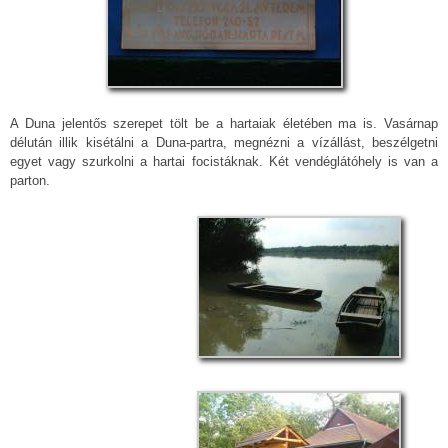
A Duna jelentős szerepet tölt be a hartaiak életében ma is. Vasárnap
délután illik kisétálni a Duna-partra, megnézni a vízállást, beszélgetni
egyet vagy szurkolni a hartai focistáknak. Két vendéglátóhely is van a
parton.