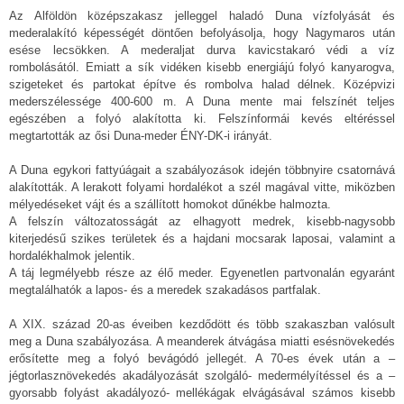
Az Alföldön középszakasz jelleggel haladó Duna vízfolyását és
mederalakító képességét döntően befolyásolja, hogy Nagymaros után
esése lecsökken. A mederaljat durva kavicstakaró védi a víz
rombolásától. Emiatt a sík vidéken kisebb energiájú folyó kanyarogva,
szigeteket és partokat építve és rombolva halad délnek. Középvizi
mederszélessége 400-600 m. A Duna mente mai felszínét teljes
egészében a folyó alakította ki. Felszínformái kevés eltéréssel
megtartották az ősi Duna-meder ÉNY-DK-i irányát.
A Duna egykori fattyúágait a szabályozások idején többnyire csatornává
alakították. A lerakott folyami hordalékot a szél magával vitte, miközben
mélyedéseket vájt és a szállított homokot dűnékbe halmozta.
A felszín változatosságát az elhagyott medrek, kisebb-nagysobb
kiterjedésű szikes területek és a hajdani mocsarak laposai, valamint a
hordalékhalmok jelentik.
A táj legmélyebb része az élő meder. Egyenetlen partvonalán egyaránt
megtalálhatók a lapos- és a meredek szakadásos partfalak.
A XIX. század 20-as éveiben kezdődött és több szakaszban valósult
meg a Duna szabályozása. A meanderek átvágása miatti esésnövekedés
erősítette meg a folyó bevágódó jellegét. A 70-es évek után a –
jégtorlasznövekedés akadályozását szolgáló- medermélyítéssel és a –
gyorsabb folyást akadályozó- mellékágak elvágásával számos kisebb