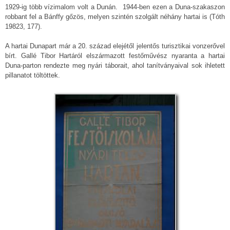
1929-ig több vízimalom volt a Dunán. 1944-ben ezen a Duna-szakaszon
robbant fel a Bánffy gőzös, melyen szintén szolgált néhány hartai is (Tóth
19823, 177).
A hartai Dunapart már a 20. század elejétől jelentős turisztikai vonzerővel
bírt. Gallé Tibor Hartáról elszármazott festőművész nyaranta a hartai
Duna-parton rendezte meg nyári táborait, ahol tanítványaival sok ihletett
pillanatot töltöttek.