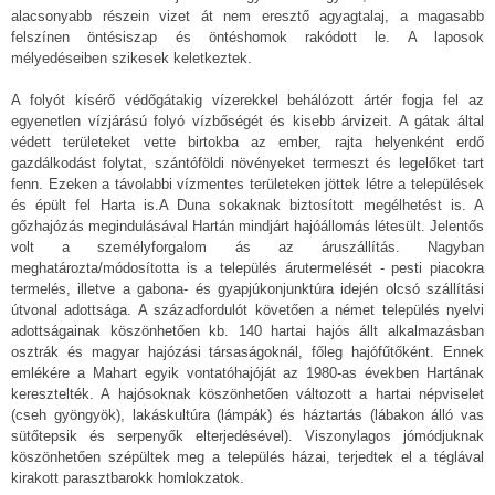
alacsonyabb részein vizet át nem eresztő agyagtalaj, a magasabb
felszínen öntésiszap és öntéshomok rakódott le. A laposok
mélyedéseiben szikesek keletkeztek.
A folyót kísérő védőgátakig vízerekkel behálózott ártér fogja fel az
egyenetlen vízjárású folyó vízbőségét és kisebb árvizeit. A gátak által
védett területeket vette birtokba az ember, rajta helyenként erdő
gazdálkodást folytat, szántóföldi növényeket termeszt és legelőket tart
fenn. Ezeken a távolabbi vízmentes területeken jöttek létre a települések
és épült fel Harta is.A Duna sokaknak biztosított megélhetést is. A
gőzhajózás megindulásával Hartán mindjárt hajóállomás létesült. Jelentős
volt a személyforgalom ás az áruszállítás. Nagyban
meghatározta/módosította is a település árutermelését - pesti piacokra
termelés, illetve a gabona- és gyapjúkonjunktúra idején olcsó szállítási
útvonal adottsága. A századfordulót követően a német település nyelvi
adottságainak köszönhetően kb. 140 hartai hajós állt alkalmazásban
osztrák és magyar hajózási társaságoknál, főleg hajófűtőként. Ennek
emlékére a Mahart egyik vontatóhajóját az 1980-as években Hartának
keresztelték. A hajósoknak köszönhetően változott a hartai népviselet
(cseh gyöngyök), lakáskultúra (lámpák) és háztartás (lábakon álló vas
sütőtepsik és serpenyők elterjedésével). Viszonylagos jómódjuknak
köszönhetően szépültek meg a település házai, terjedtek el a téglával
kirakott parasztbarokk homlokzatok.