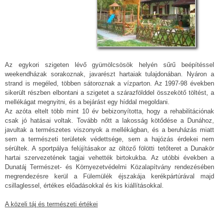
Az egykori szigeten lévő gyümölcsösök helyén sűrű beépítéssel
weekendházak sorakoznak, javarészt hartaiak tulajdonában. Nyáron a
strand is megéled, többen sátoroznak a vízparton. Az 1997-98 években
sikerült részben elbontani a szigetet a szárazfölddel összekötő töltést, a
mellékágat megnyitni, és a bejárást egy híddal megoldani.
Az azóta eltelt több mint 10 év bebizonyította, hogy a rehabilitációnak
csak jó hatásai voltak. Tovább nőtt a lakosság kötődése a Dunához,
javultak a természetes viszonyok a mellékágban, és a beruházás miatt
sem a természeti területek védettsége, sem a hajózás érdekei nem
sérültek. A sportpálya felújításakor az öltöző fölötti tetőteret a Dunakör
hartai szervezetének tagjai vehették birtokukba. Az utóbbi években a
Dunatáj Természet- és Környezetvédelmi Közalapítvány rendezésében
megrendezésre kerül a Fülemülék éjszakája kerékpártúrával majd
csillaglessel, értékes előadásokkal és kis kiállításokkal.
A közeli táj és természeti értékei