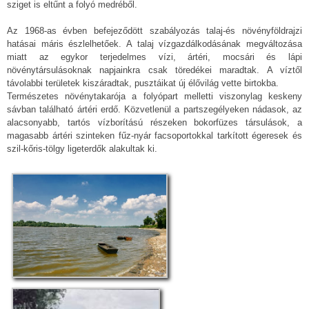
sziget is eltűnt a folyó medréből.
Az 1968-as évben befejeződött szabályozás talaj-és növényföldrajzi
hatásai máris észlelhetőek. A talaj vízgazdálkodásának megváltozása
miatt az egykor terjedelmes vízi, ártéri, mocsári és lápi
növénytársulásoknak napjainkra csak töredékei maradtak. A víztől
távolabbi területek kiszáradtak, pusztáikat új élővilág vette birtokba.
Természetes növénytakarója a folyópart melletti viszonylag keskeny
sávban található ártéri erdő. Közvetlenül a partszegélyeken nádasok, az
alacsonyabb, tartós vízborítású részeken bokorfüzes társulások, a
magasabb ártéri szinteken fűz-nyár facsoportokkal tarkított égeresek és
szil-kőris-tölgy ligeterdők alakultak ki.