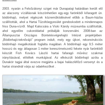
2003. nyarán a Felsőzátonyi sziget már Dunapataji határában került elő
az alacsony vízállásnak köszönhetően egy-egy farönkből kifaragott ún.
bödönhajó, melyet régészek közreműködésével előbb a Baum-házba
szállították, ahol a Hartai Tűzoltóegyesület gondoskodott a mindennapos
friss Duna-vízről. Majd Kalocsára a Viski Károly múzeumba szállították,
ahol egyelőre cukoroldattal próbálják konzerválni. 2008-ban az
Állampusztai Országos Büntetésvégrehajtó Intézet projektjében
„Bödönhajó-teknővájó” program indult, mely egy újkori, rekonstrukciós
bödönhajó megalkotását foglalta magában. A bödönhajó egy 9,5 méter
hosszú és egy átlagosan 1 méter keresztmetszetű fekete nyár farönkből
készült Fish Kovács László hartai fafaragó művész szakmai
irányításával, elítéltek munkájával. Az elkészült bödönhajó azóta a
Dunakör tagjai által evezve megjárta a bajai halászléfőző versenyt és a
hartai strandnál várja az odaérkezőket .