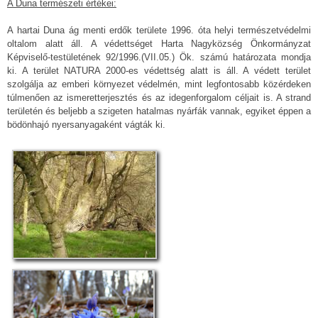
A Duna természeti értékei:
A hartai Duna ág menti erdők területe 1996. óta helyi természetvédelmi
oltalom alatt áll. A védettséget Harta Nagyközség Önkormányzat
Képviselő-testületének 92/1996.(VII.05.) Ök. számú határozata mondja
ki. A terület NATURA 2000-es védettség alatt is áll. A védett terület
szolgálja az emberi környezet védelmén, mint legfontosabb közérdeken
túlmenően az ismeretterjesztés és az idegenforgalom céljait is. A strand
területén és beljebb a szigeten hatalmas nyárfák vannak, egyiket éppen a
bödönhajó nyersanyagaként vágták ki.