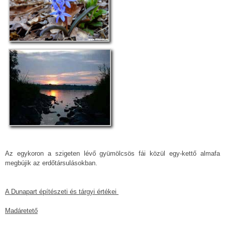
Az egykoron a szigeten lévő gyümölcsös fái közül egy-kettő almafa
megbújik az erdőtársulásokban.
A Dunapart építészeti és tárgyi értékei
Madáretető