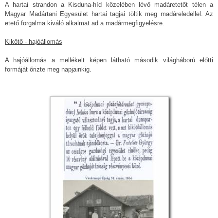
A hartai strandon a Kisduna-híd közelében lévő madáretetőt télen a
Magyar Madártani Egyesület hartai tagjai töltik meg madáreledellel. Az
etető forgalma kiváló alkalmat ad a madármegfigyelésre.
Kikötő - hajóállomás
A hajóállomás a mellékelt képen látható második világháború előtti
formáját őrizte meg napjainkig.