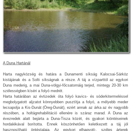
A Duna Hartánál
Harta nagyközség és határa a Dunamenti síkság Kalocsai-Sárköz
kistájának és a Solti síkságnak a része. A táj a vízparttól az egykori
Duna mederig, a mai Duna-völgyi-főcsatornáig terjed, mintegy 20-30 km
szélességben kíséri a folyó medrét.
Harta határában az évtizedek óta folyó kavics- és sóderkitermeléssel
megbolygatott aljzatot könnyebben pusztítja a folyó, a mélyebb meder
lecsapolja a Kis-Dunát (Öreg-Dunát), ezért annak az árka az év nagyobb
részében, a holtágrehabilitáció ellenére is száraz marad. A Duna az
évezredek alatt bejárta a Duna-Tisza közét, és gyakori kiöntéseinek
hordalékával borította. Ennek köszönhetően keletkezett a táj jól
hasznosítható öntéstalaja. Az egykori elhagyott-, széles árterek