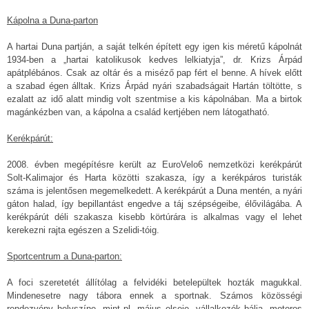
Kápolna a Duna-parton
A hartai Duna partján, a saját telkén épített egy igen kis méretű kápolnát
1934-ben a „hartai katolikusok kedves lelkiatyja”, dr. Krizs Árpád
apátplébános. Csak az oltár és a miséző pap fért el benne. A hívek előtt
a szabad égen álltak. Krizs Árpád nyári szabadságait Hartán töltötte, s
ezalatt az idő alatt mindig volt szentmise a kis kápolnában. Ma a birtok
magánkézben van, a kápolna a család kertjében nem látogatható.
Kerékpárút:
2008. évben megépítésre került az EuroVelo6 nemzetközi kerékpárút
Solt-Kalimajor és Harta közötti szakasza, így a kerékpáros turisták
száma is jelentősen megemelkedett. A kerékpárút a Duna mentén, a nyári
gáton halad, így bepillantást engedve a táj szépségeibe, élővilágába. A
kerékpárút déli szakasza kisebb körtúrára is alkalmas vagy el lehet
kerekezni rajta egészen a Szelidi-tóig.
Sportcentrum a Duna-parton:
A foci szeretetét állítólag a felvidéki betelepültek hozták magukkal.
Mindenesetre nagy tábora ennek a sportnak. Számos közösségi
rendezvény helyszíne, mint pl. május elseje, vállalkozók bálja, motoros