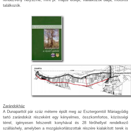
találkozók.
Zarándokház
A Dunaparttól pár száz méterre épült meg az Esztergomtól Máriagyűdig
tartó zarándokút részeként egy kényelmes, összkomfortos, közösségi
térrel, igényesen felszerelt konyhával és 28 férőhellyel rendelkező
szálláshely, amelyben a mozgáskorlátozottak részére kialakított terek is